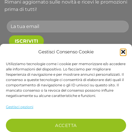
Rimani aggiornato sulle novità e ricevi le promozioni
prima di tutti!
Accetto le condizioni generali e di ricevere le
Gestisci Consenso Cookie
newsletter.
Utilizziamo tecnologie come i cookie per memorizzare e/o accedere
alle informazioni del dispositivo. Lo facciamo per migliorare
Alternative:
l'esperienza di navigazione e per mostrare annunci personalizzati. Il
consenso a queste tecnologie ci consentirà di elaborare dati quali il
comportamento di navigazione o gli ID univoci su questo sito. Il
Visa
PayPal
Stripe
MasterCard
Cash
Apple
Goog
mancato consenso o la revoca del consenso possono influire
On
Pay
Wall
negativamente su alcune caratteristiche e funzioni.
Copyright 2026 ©
Bob Gardens by BS COM SRL
Delivery
Via B. Cellini 7, 36061, Bassano del Grappa VI
Gestisci opzioni
P.IVA e CF: 04486540240
REA: VI-407698 - Cap. soc. € 10.000,00 i.v.
ACCETTA
PEC: bscom@pec.it SDI: EUVZNZV