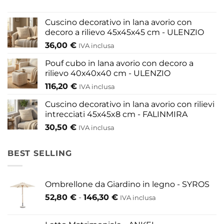
Cuscino decorativo in lana avorio con
decoro a rilievo 45x45x45 cm - ULENZIO
36,00
€
IVA inclusa
Pouf cubo in lana avorio con decoro a
rilievo 40x40x40 cm - ULENZIO
116,20
€
IVA inclusa
Cuscino decorativo in lana avorio con rilievi
intrecciati 45x45x8 cm - FALINMIRA
30,50
€
IVA inclusa
BEST SELLING
Ombrellone da Giardino in legno - SYROS
Fascia
52,80
€
-
146,30
€
IVA inclusa
di
prezzo: