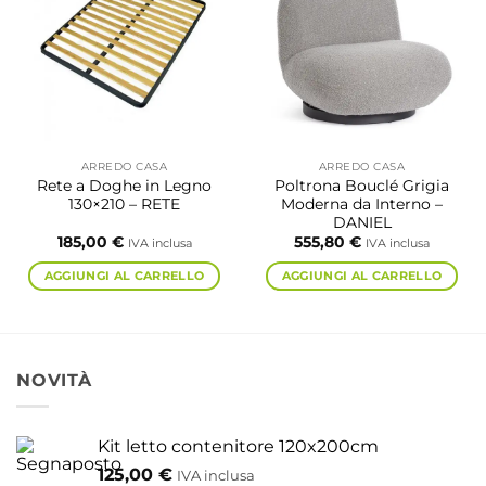
Le
Le
opzioni
opzioni
possono
possono
essere
essere
scelte
scelte
nella
nella
pagina
pagina
ARREDO CASA
ARREDO CASA
del
del
Rete a Doghe in Legno
Poltrona Bouclé Grigia
prodotto
prodotto
130×210 – RETE
Moderna da Interno –
DANIEL
185,00
€
555,80
€
IVA inclusa
IVA inclusa
AGGIUNGI AL CARRELLO
AGGIUNGI AL CARRELLO
NOVITÀ
Kit letto contenitore 120x200cm
125,00
€
IVA inclusa