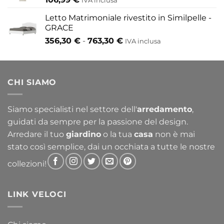
IVA inclusa
Letto Matrimoniale rivestito in Similpelle -
GRACE
Fascia
356,30
€
-
763,30
€
IVA inclusa
di
prezzo:
da
CHI SIAMO
356,30 €
a
763,30 €
Siamo specialisti nel settore dell'
arredamento
,
guidati da sempre per la passione del design.
Arredare il tuo
giardino
o la tua
casa
non è mai
stato così semplice, dai un occhiata a tutte le nostre
collezioni!
LINK VELOCI