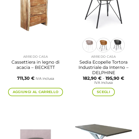
ARREDO CASA
ARREDO CASA
Cassettiera in legno di
Sedia Ecopelle Tortora
acacia – BECKETT
Industriale da Interno –
DELPHINE
Fascia
711,30
€
182,90
€
-
195,90
€
IVA inclusa
di
IVA inclusa
prezzo:
da
AGGIUNGI AL CARRELLO
SCEGLI
182,90
a
Questo
195,90
prodotto
ha
più
varianti.
Le
opzioni