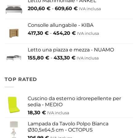
Letto Matrimoniale - ANKEL
da
Fascia
200,60
€
-
609,60
€
52,80 €
IVA inclusa
di
a
prezzo:
146,30 €
Consolle allungabile - KIBA
da
Fascia
417,30
€
-
454,20
€
IVA inclusa
200,60 €
di
a
prezzo:
609,60 €
Letto una piazza e mezza - NUAMO
da
Fascia
155,80
€
-
433,30
€
417,30 €
IVA inclusa
di
a
prezzo:
454,20 €
da
TOP RATED
155,80 €
a
433,30 €
Cuscino da esterno idrorepellente per
sedia - MEDIO
18,30
€
IVA inclusa
Lampada da Tavolo Polpo Bianca
Ø30,5x64,5 cm - OCTOPUS
106,99
€