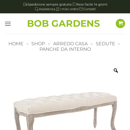
Spedizione sempre gratuita
Reso facile 14 giorni
Assistenza
I miei ordini
Contatti
Salta
BOB GARDENS
ai
contenuti
HOME
»
SHOP
»
ARREDO CASA
»
SEDUTE
»
PANCHE DA INTERNO