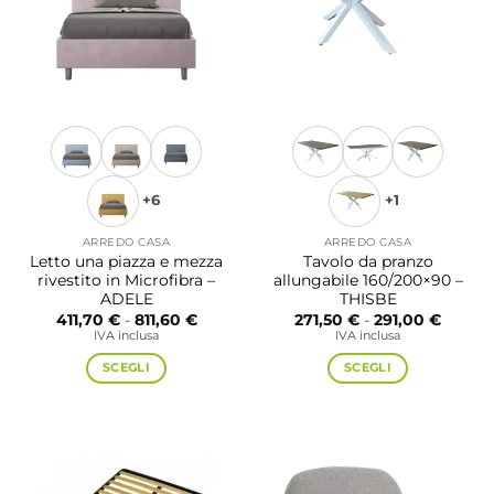
possono
essere
scelte
nella
pagina
del
prodotto
+6
+1
ARREDO CASA
ARREDO CASA
Letto una piazza e mezza
Tavolo da pranzo
rivestito in Microfibra –
allungabile 160/200×90 –
ADELE
THISBE
Fascia
Fascia
411,70
€
-
811,60
€
271,50
€
-
291,00
€
di
di
IVA inclusa
IVA inclusa
prezzo:
prezzo:
da
da
SCEGLI
SCEGLI
411,70 €
271,50 
a
a
Questo
Questo
811,60 €
291,00
prodotto
prodotto
ha
ha
più
più
varianti.
varianti.