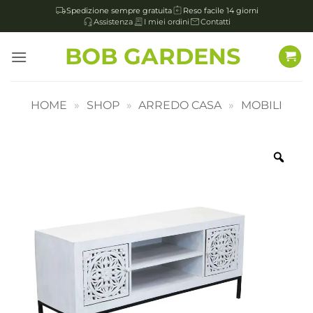
Spedizione sempre gratuita
Reso facile 14 giorni
Assistenza
I miei ordini
Contatti
Salta
BOB GARDENS
ai
contenuti
HOME
»
SHOP
»
ARREDO CASA
»
MOBILI