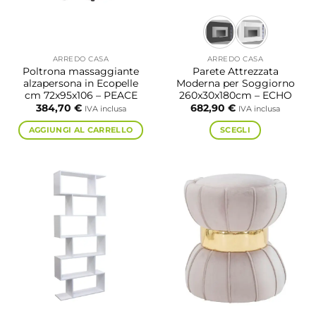
ARREDO CASA
ARREDO CASA
Poltrona massaggiante
Parete Attrezzata
alzapersona in Ecopelle
Moderna per Soggiorno
cm 72x95x106 – PEACE
260x30x180cm – ECHO
384,70
€
682,90
€
IVA inclusa
IVA inclusa
AGGIUNGI AL CARRELLO
SCEGLI
Questo
prodotto
ha
più
varianti.
Le
opzioni
possono
essere
scelte
nella
pagina