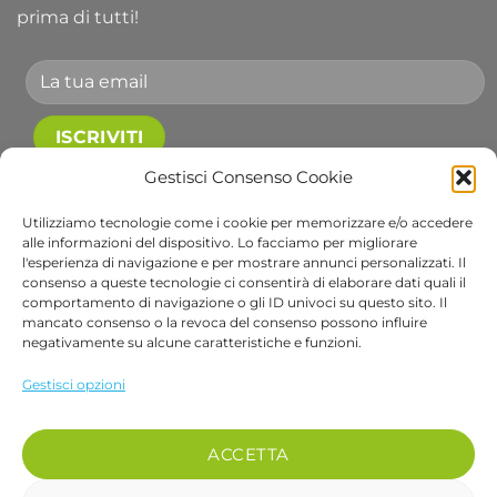
prima di tutti!
Accetto le condizioni generali e di ricevere le
Gestisci Consenso Cookie
newsletter.
Utilizziamo tecnologie come i cookie per memorizzare e/o accedere
alle informazioni del dispositivo. Lo facciamo per migliorare
Alternative:
l'esperienza di navigazione e per mostrare annunci personalizzati. Il
consenso a queste tecnologie ci consentirà di elaborare dati quali il
comportamento di navigazione o gli ID univoci su questo sito. Il
Visa
PayPal
Stripe
MasterCard
Cash
Apple
Goog
mancato consenso o la revoca del consenso possono influire
On
Pay
Wall
negativamente su alcune caratteristiche e funzioni.
Copyright 2026 ©
Bob Gardens by BS COM SRL
Delivery
Via B. Cellini 7, 36061, Bassano del Grappa VI
Gestisci opzioni
P.IVA e CF: 04486540240
REA: VI-407698 - Cap. soc. € 10.000,00 i.v.
ACCETTA
PEC: bscom@pec.it SDI: EUVZNZV