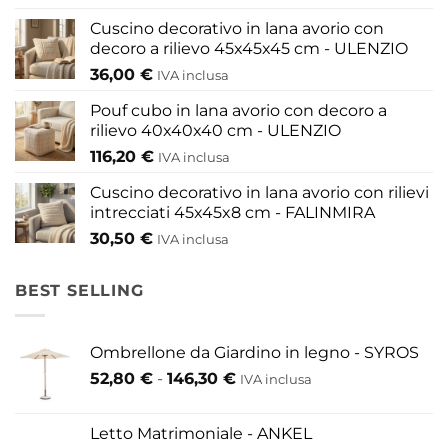
scelte
del
nella
Cuscino decorativo in lana avorio con
prodotto
pagina
decoro a rilievo 45x45x45 cm - ULENZIO
del
36,00
€
IVA inclusa
prodotto
Pouf cubo in lana avorio con decoro a
rilievo 40x40x40 cm - ULENZIO
116,20
€
IVA inclusa
Cuscino decorativo in lana avorio con rilievi
intrecciati 45x45x8 cm - FALINMIRA
30,50
€
IVA inclusa
BEST SELLING
Ombrellone da Giardino in legno - SYROS
Fascia
52,80
€
-
146,30
€
IVA inclusa
di
prezzo:
Letto Matrimoniale - ANKEL
da