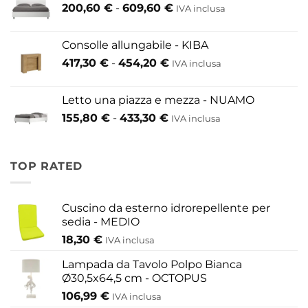
Fascia
200,60
€
-
609,60
€
52,80 €
IVA inclusa
di
a
prezzo:
146,30 €
Consolle allungabile - KIBA
da
Fascia
417,30
€
-
454,20
€
IVA inclusa
200,60 €
di
a
prezzo:
609,60 €
Letto una piazza e mezza - NUAMO
da
Fascia
155,80
€
-
433,30
€
417,30 €
IVA inclusa
di
a
prezzo:
454,20 €
da
TOP RATED
155,80 €
a
433,30 €
Cuscino da esterno idrorepellente per
sedia - MEDIO
18,30
€
IVA inclusa
Lampada da Tavolo Polpo Bianca
Ø30,5x64,5 cm - OCTOPUS
106,99
€
IVA inclusa