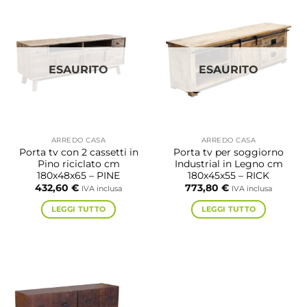
ESAURITO
ESAURITO
ARREDO CASA
ARREDO CASA
Porta tv con 2 cassetti in
Porta tv per soggiorno
Pino riciclato cm
Industrial in Legno cm
180x48x65 – PINE
180x45x55 – RICK
432,60
€
773,80
€
IVA inclusa
IVA inclusa
LEGGI TUTTO
LEGGI TUTTO