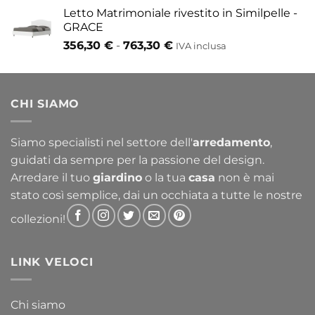
Letto Matrimoniale rivestito in Similpelle -
GRACE
Fascia
356,30
€
-
763,30
€
IVA inclusa
di
prezzo:
da
CHI SIAMO
356,30 €
a
763,30 €
Siamo specialisti nel settore dell'
arredamento
,
guidati da sempre per la passione del design.
Arredare il tuo
giardino
o la tua
casa
non è mai
stato così semplice, dai un occhiata a tutte le nostre
collezioni!
LINK VELOCI
Chi siamo