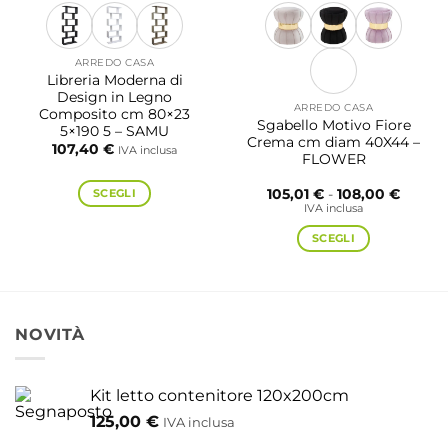
del
prodotto
ARREDO CASA
Libreria Moderna di
Design in Legno
ARREDO CASA
Composito cm 80×23
Sgabello Motivo Fiore
5×190 5 – SAMU
Crema cm diam 40X44 –
107,40
€
IVA inclusa
FLOWER
Fascia
SCEGLI
105,01
€
-
108,00
€
di
IVA inclusa
Questo
prezzo:
da
prodotto
SCEGLI
105,01 
a
ha
Questo
108,00
più
prodotto
varianti.
ha
Le
più
NOVITÀ
opzioni
varianti.
possono
Le
essere
opzioni
Kit letto contenitore 120x200cm
scelte
possono
125,00
€
IVA inclusa
nella
essere
pagina