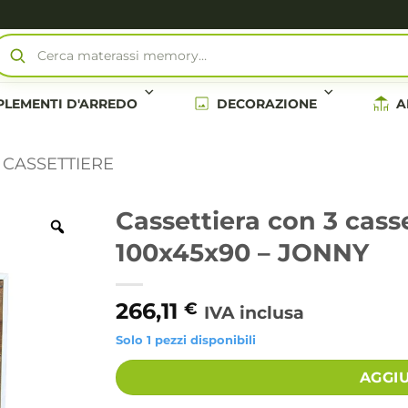
Cerca materassi memory…
LEMENTI D'ARREDO
DECORAZIONE
A
CASSETTIERE
Cassettiera con 3 cas
100x45x90 – JONNY
266,11
€
IVA inclusa
Solo 1 pezzi disponibili
Alternative:
AGGI