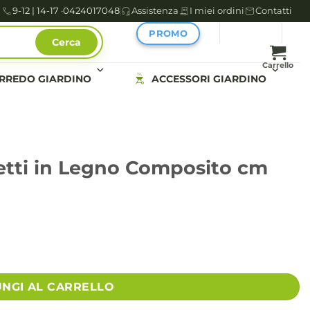
9-12 | 14-17 ·
0424017048
Assistenza
I miei ordini
Contatti
PROMO
Cerca
Carrello
RREDO GIARDINO
ACCESSORI GIARDINO
setti in Legno Composito cm
UNGI AL CARRELLO