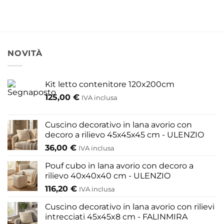
a
a
935,20 €
96,20 
Questo
Questo
prodotto
prodotto
ha
ha
più
più
NOVITÀ
varianti.
varianti.
Le
Le
Kit letto contenitore 120x200cm
opzioni
opzioni
125,00
€
possono
possono
IVA inclusa
essere
essere
scelte
scelte
Cuscino decorativo in lana avorio con
nella
nella
decoro a rilievo 45x45x45 cm - ULENZIO
pagina
pagina
36,00
€
IVA inclusa
del
del
Pouf cubo in lana avorio con decoro a
prodotto
prodotto
rilievo 40x40x40 cm - ULENZIO
116,20
€
IVA inclusa
Cuscino decorativo in lana avorio con rilievi
intrecciati 45x45x8 cm - FALINMIRA