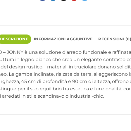
DESCRIZIONE
INFORMAZIONI AGGIUNTIVE
RECENSIONI (0
90 – JONNY è una soluzione d’arredo funzionale e raffinat
truttura in legno bianco che crea un elegante contrasto con 
del design rustico. I materiali in truciolare donano solid
Le gambe inclinate, rialzate da terra, alleggeriscono la 
arghezza, 45 cm di profondità e 90 cm di altezza, offron
stingue per il suo equilibrio tra estetica e funzionalità, 
arredati in stile scandinavo o industrial-chic.