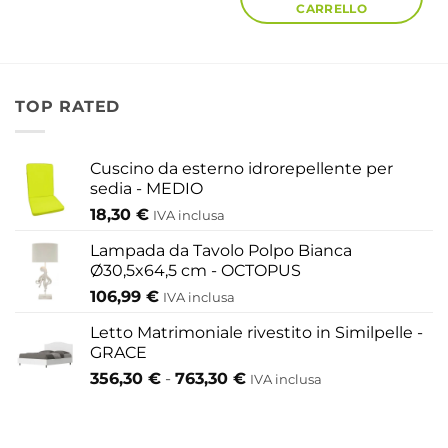
CARRELLO
TOP RATED
Cuscino da esterno idrorepellente per
sedia - MEDIO
18,30
€
IVA inclusa
Lampada da Tavolo Polpo Bianca
Ø30,5x64,5 cm - OCTOPUS
106,99
€
IVA inclusa
Letto Matrimoniale rivestito in Similpelle -
GRACE
Fascia
356,30
€
-
763,30
€
IVA inclusa
di
prezzo:
da