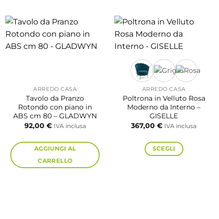
ARREDO CASA
ARREDO CASA
Tavolo da Pranzo
Poltrona in Velluto Rosa
Rotondo con piano in
Moderno da Interno –
ABS cm 80 – GLADWYN
GISELLE
92,00
€
367,00
€
IVA inclusa
IVA inclusa
AGGIUNGI AL
SCEGLI
CARRELLO
Questo
prodotto
ha
:
più
€
varianti.