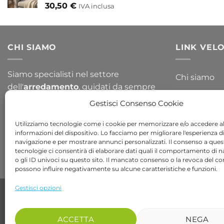
30,50
€
IVA inclusa
CHI SIAMO
LINK VELO
Siamo specialisti nel settore
Chi siamo
dell'
arredamento
, guidati da sempre
Blog
per la passione del design. Arredare il
Gestisci Consenso Cookie
tuo
giardino
o la tua
casa
non è mai
Contattaci
stato così semplice, dai un occhiata a
Utilizziamo tecnologie come i cookie per memorizzare e/o accedere al
informazioni del dispositivo. Lo facciamo per migliorare l'esperienza d
tutte le nostre collezioni!
navigazione e per mostrare annunci personalizzati. Il consenso a ques
tecnologie ci consentirà di elaborare dati quali il comportamento di 
o gli ID univoci su questo sito. Il mancato consenso o la revoca del c
possono influire negativamente su alcune caratteristiche e funzioni.
Gestisci opzioni
Copyright 2026 ©
Bob Gardens by BS COM SRL
Via B. Cellini 7, 36061, Bassano del Grappa VI
P.IVA e CF: 04486540240
ACCETTA
NEGA
REA: VI-407698 - Cap. soc. € 10.000,00 i.v.