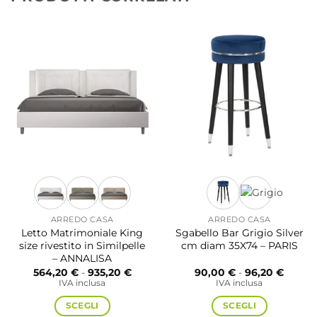
ARREDO CASA
ARREDO CASA
Letto Matrimoniale King
Sgabello Bar Grigio Silver
size rivestito in Similpelle
cm diam 35X74 – PARIS
– ANNALISA
Fascia
Fascia
564,20
€
-
935,20
€
90,00
€
-
96,20
€
di
di
IVA inclusa
IVA inclusa
prezzo:
prezzo
da
da
SCEGLI
SCEGLI
564,20 €
90,00 