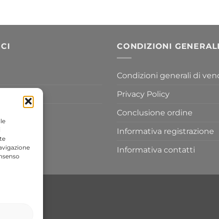
di
a
prezzo:
454,20 €
da
155,80 €
a
CI
CONDIZIONI GENERAL
433,30 €
Condizioni generali di ven
Privacy Policy
Conclusione ordine
le
i
Informativa registrazione
te
navigazione
Informativa contatti
onsenso