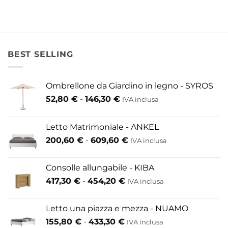
€
Le
opzioni
possono
essere
BEST SELLING
scelte
nella
pagina
Ombrellone da Giardino in legno - SYROS
del
Fascia
52,80
€
-
146,30
€
IVA inclusa
prodotto
di
prezzo:
Letto Matrimoniale - ANKEL
da
Fascia
200,60
€
-
609,60
€
52,80 €
IVA inclusa
di
a
prezzo:
146,30 €
Consolle allungabile - KIBA
da
Fascia
417,30
€
-
454,20
€
IVA inclusa
200,60 €
di
a
prezzo:
609,60 €
Letto una piazza e mezza - NUAMO
da
Fascia
155,80
€
-
433,30
€
417,30 €
IVA inclusa