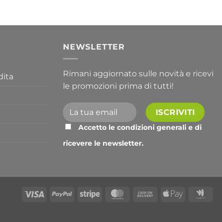
356,30 €
a
763,30 €
I
NEWSLETTER
Rimani aggiornato sulle novità e ricevi
dita
le promozioni prima di tutti!
Accetto le condizioni generali e di
ricevere le newsletter.
Alternative:
Visa
PayPal
Stripe
MasterCard
Cash
Apple
Go
On
Pay
Wal
Delivery