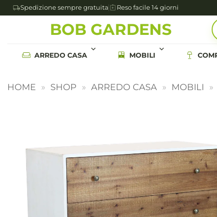
Spedizione sempre gratuita
Reso facile 14 giorni
Salta
BOB GARDENS
ai
contenuti
ARREDO CASA
MOBILI
COMP
HOME
»
SHOP
»
ARREDO CASA
»
MOBILI
»