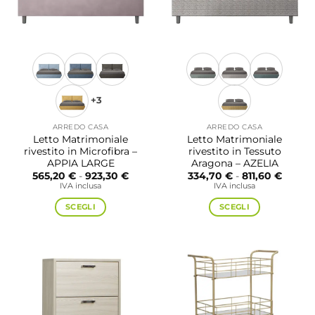
+3
ARREDO CASA
ARREDO CASA
Letto Matrimoniale
Letto Matrimoniale
rivestito in Microfibra –
rivestito in Tessuto
APPIA LARGE
Aragona – AZELIA
Fascia
Fascia
565,20
€
-
923,30
€
334,70
€
-
811,60
€
di
di
IVA inclusa
IVA inclusa
prezzo:
prezzo
da
da
SCEGLI
SCEGLI
565,20 €
334,70
a
a
Questo
Questo
923,30 €
811,60 
prodotto
prodotto
ha
ha
più
più
varianti.
varianti.
Le
Le
opzioni
opzioni