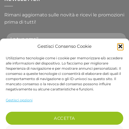
Rimani aggiornato sulle novità e ricevi le promozioni
prima di tutti!
Gestisci Consenso Cookie
Utilizziamo tecnologie come i cookie per memorizzare e/o accedere
Accetto le condizioni generali e di ricevere le
alle informazioni del dispositivo. Lo facciamo per migliorare
l'esperienza di navigazione e per mostrare annunci personalizzati. Il
newsletter.
consenso a queste tecnologie ci consentirà di elaborare dati quali il
comportamento di navigazione o gli ID univoci su questo sito. Il
Alternative:
mancato consenso o la revoca del consenso possono influire
negativamente su alcune caratteristiche e funzioni.
Visa
PayPal
Stripe
MasterCard
Cash
Apple
Goog
Gestisci opzioni
On
Pay
Wall
Copyright 2026 ©
Bob Gardens by BS COM SRL
Delivery
Via B. Cellini 7, 36061, Bassano del Grappa VI
ACCETTA
P.IVA e CF: 04486540240