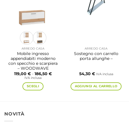
possono
essere
scelte
nella
pagina
del
prodotto
ARREDO CASA
ARREDO CASA
Mobile ingresso
Sostegno con carrello
appendiabiti moderno
porta allunghe –
con specchio e scarpiera
– WOODWAVE
Fascia
119,00
€
-
186,50
€
54,30
€
IVA inclusa
di
IVA inclusa
prezzo:
da
SCEGLI
AGGIUNGI AL CARRELLO
119,00 €
a
Questo
186,50 €
prodotto
ha
più
NOVITÀ
varianti.
Le