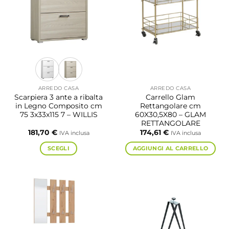
possono
possono
essere
essere
scelte
scelte
nella
nella
pagina
pagina
del
del
prodotto
prodotto
ARREDO CASA
ARREDO CASA
Scarpiera 3 ante a ribalta
Carrello Glam
in Legno Composito cm
Rettangolare cm
75 3x33x115 7 – WILLIS
60X30,5X80 – GLAM
RETTANGOLARE
181,70
€
174,61
€
IVA inclusa
IVA inclusa
SCEGLI
AGGIUNGI AL CARRELLO
Questo
prodotto
ha
più
varianti.
Le
opzioni