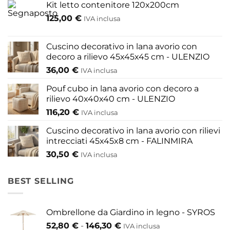
opzioni
Kit letto contenitore 120x200cm
possono
125,00
€
IVA inclusa
essere
scelte
nella
Cuscino decorativo in lana avorio con
pagina
decoro a rilievo 45x45x45 cm - ULENZIO
del
36,00
€
IVA inclusa
prodotto
Pouf cubo in lana avorio con decoro a
rilievo 40x40x40 cm - ULENZIO
116,20
€
IVA inclusa
Cuscino decorativo in lana avorio con rilievi
intrecciati 45x45x8 cm - FALINMIRA
30,50
€
IVA inclusa
BEST SELLING
Ombrellone da Giardino in legno - SYROS
Fascia
52,80
€
-
146,30
€
IVA inclusa