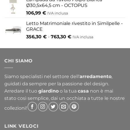
Ø30,5x64,5 cm - OCTOPUS
106,99
€
IVA inclusa
Letto Matrimoniale rivestito in Similpelle -
GRACE
Fascia
356,30
€
-
763,30
€
IVA inclusa
di
prezzo:
da
CHI SIAMO
356,30 €
a
763,30 €
Siamo specialisti nel settore dell'
arredamento
,
guidati da sempre per la passione del design.
Arredare il tuo
giardino
o la tua
casa
non è mai
stato così semplice, dai un occhiata a tutte le nostre
collezioni!
LINK VELOCI