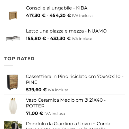
prezzo:
146,30 €
Consolle allungabile - KIBA
da
Fascia
417,30
€
-
454,20
€
IVA inclusa
200,60 €
di
a
prezzo:
609,60 €
Letto una piazza e mezza - NUAMO
da
Fascia
155,80
€
-
433,30
€
417,30 €
IVA inclusa
di
a
prezzo:
454,20 €
da
TOP RATED
155,80 €
a
433,30 €
Cassettiera in Pino riciclato cm 70x40x110 -
PINE
539,60
€
IVA inclusa
Vaso Ceramica Medio cm Ø 21X40 -
POTTER
71,00
€
IVA inclusa
Dondolo da Giardino a Uovo in Corda