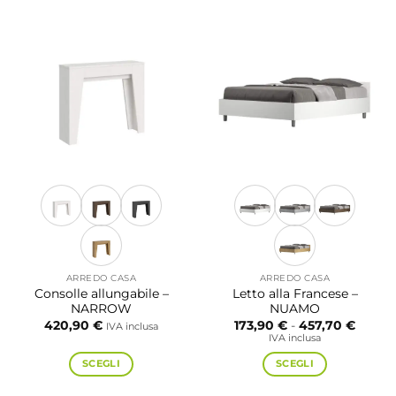
ha
ha
più
più
varianti.
varianti.
Le
Le
opzioni
opzioni
possono
possono
essere
essere
scelte
scelte
nella
nella
pagina
pagina
del
del
prodotto
prodotto
ARREDO CASA
ARREDO CASA
Consolle allungabile –
Letto alla Francese –
NARROW
NUAMO
Fascia
420,90
€
173,90
€
-
457,70
€
IVA inclusa
di
IVA inclusa
prezzo
da
SCEGLI
SCEGLI
173,90
a
Questo
Questo
457,70