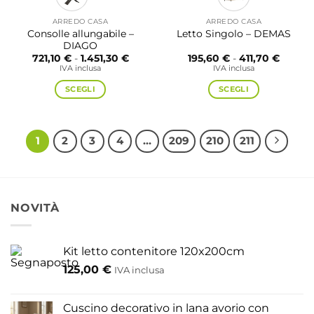
ARREDO CASA
ARREDO CASA
Consolle allungabile –
Letto Singolo – DEMAS
DIAGO
Fascia
Fascia
721,10
€
-
1.451,30
€
195,60
€
-
411,70
€
di
di
IVA inclusa
IVA inclusa
prezzo:
prezzo:
da
da
SCEGLI
SCEGLI
721,10 €
195,60
a
a
Questo
Questo
1.451,30 €
411,70 
prodotto
prodotto
ha
ha
1
2
3
4
…
209
210
211
più
più
varianti.
varianti.
Le
Le
opzioni
opzioni
NOVITÀ
possono
possono
essere
essere
scelte
scelte
Kit letto contenitore 120x200cm
nella
nella
pagina
pagina
125,00
€
IVA inclusa
del
del
prodotto
prodotto
Cuscino decorativo in lana avorio con