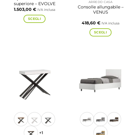
ARREDO CASA
superiore – EVOLVE
Consolle allungabile –
1.503,00
€
IVA inclusa
VENUS
SCEGLI
418,60
€
IVA inclusa
Questo
prodotto
SCEGLI
ha
Questo
più
prodotto
varianti.
ha
Le
più
opzioni
varianti.
possono
Le
essere
opzioni
scelte
possono
nella
essere
pagina
scelte
del
nella
prodotto
pagina
del
prodotto
+1