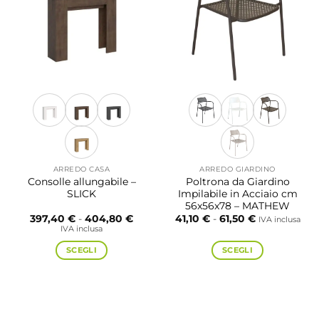
opzioni
opzioni
possono
possono
essere
essere
scelte
scelte
nella
nella
pagina
pagina
del
del
prodotto
prodotto
ARREDO CASA
ARREDO GIARDINO
Consolle allungabile –
Poltrona da Giardino
SLICK
Impilabile in Acciaio cm
56x56x78 – MATHEW
Fascia
Fascia
397,40
€
-
404,80
€
41,10
€
-
61,50
€
IVA inclusa
di
di
IVA inclusa
prezzo:
prezzo:
da
da
SCEGLI
SCEGLI
397,40 €
41,10 €
a
a
Questo
Questo
404,80 €
61,50 €
prodotto
prodotto
ha
ha
più
più