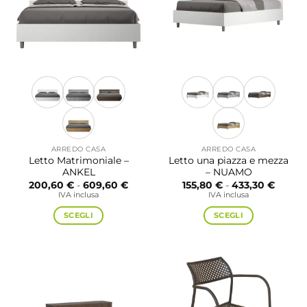
scelte
possono
nella
essere
pagina
scelte
del
nella
prodotto
pagina
del
prodotto
ARREDO CASA
ARREDO CASA
Letto Matrimoniale –
Letto una piazza e mezza
ANKEL
– NUAMO
Fascia
Fascia
200,60
€
-
609,60
€
155,80
€
-
433,30
€
di
di
IVA inclusa
IVA inclusa
prezzo:
prezzo
da
da
SCEGLI
SCEGLI
200,60 €
155,80
a
a
Questo
Questo
609,60 €
433,30
prodotto
prodotto
ha
ha
più
più
varianti.
varianti.
Le
Le