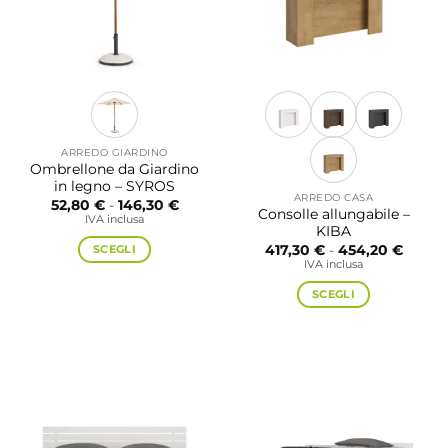
ARREDO GIARDINO
Ombrellone da Giardino
in legno – SYROS
ARREDO CASA
Fascia
52,80
€
-
146,30
€
Consolle allungabile –
di
IVA inclusa
prezzo:
KIBA
da
Fascia
SCEGLI
417,30
€
-
454,20
€
52,80 €
di
IVA inclusa
a
Questo
prezzo
146,30 €
da
prodotto
SCEGLI
417,30
a
ha
Questo
454,20
più
prodotto
varianti.
ha
Le
più
opzioni
varianti.
possono
Le
essere
opzioni