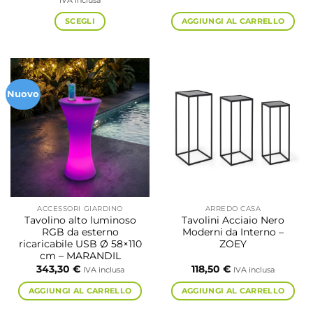
IVA inclusa
prezzo:
da
SCEGLI
AGGIUNGI AL CARRELLO
141,40 €
a
Questo
364,70 €
prodotto
ha
più
Nuovo
varianti.
Le
opzioni
possono
essere
scelte
nella
pagina
ACCESSORI GIARDINO
ARREDO CASA
del
Tavolino alto luminoso
Tavolini Acciaio Nero
prodotto
RGB da esterno
Moderni da Interno –
ricaricabile USB Ø 58×110
ZOEY
cm – MARANDIL
343,30
€
118,50
€
IVA inclusa
IVA inclusa
AGGIUNGI AL CARRELLO
AGGIUNGI AL CARRELLO