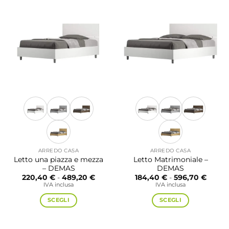
più
più
varianti.
varianti.
Le
Le
opzioni
opzioni
possono
possono
essere
essere
scelte
scelte
nella
nella
pagina
pagina
del
del
prodotto
prodotto
ARREDO CASA
ARREDO CASA
Letto una piazza e mezza
Letto Matrimoniale –
– DEMAS
DEMAS
Fascia
Fascia
220,40
€
-
489,20
€
184,40
€
-
596,70
€
di
di
IVA inclusa
IVA inclusa
prezzo:
prezzo
da
da
SCEGLI
SCEGLI
220,40 €
184,40
a
a
Questo
Questo
489,20 €
596,7
prodotto
prodotto