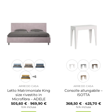
481,20
prodotto
ha
più
varianti.
Le
opzioni
possono
essere
scelte
nella
pagina
del
prodotto
+6
ARREDO CASA
ARREDO CASA
Letto Matrimoniale King
Consolle allungabile –
size rivestito in
ISOTTA
Microfibra – ADELE
Fascia
Fascia
505,60
€
-
969,90
€
368,50
€
-
425,70
€
di
di
IVA inclusa
IVA inclusa
prezzo:
prezzo