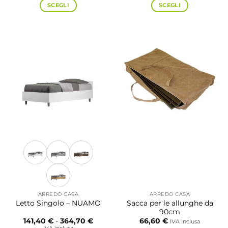
da
da
SCEGLI
SCEGLI
505,60 €
368,5
a
a
Questo
Questo
969,90 €
425,70
prodotto
prodotto
ha
ha
più
più
varianti.
varianti.
Le
Le
opzioni
opzioni
possono
possono
essere
essere
scelte
scelte
nella
nella
pagina
pagina
del
del
prodotto
prodotto
ARREDO CASA
ARREDO CASA
Sacca per le allunghe da
Letto Singolo – NUAMO
90cm
Fascia
141,40
€
-
364,70
€
66,60
€
IVA inclusa
di