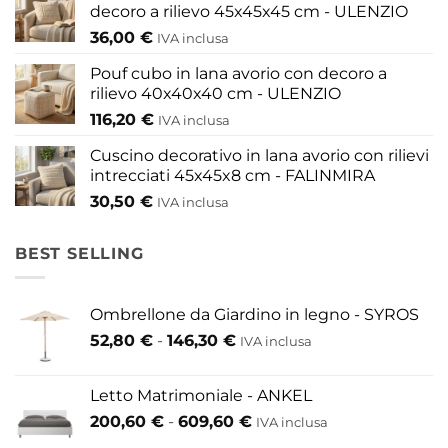
decoro a rilievo 45x45x45 cm - ULENZIO
36,00
€
IVA inclusa
Pouf cubo in lana avorio con decoro a
rilievo 40x40x40 cm - ULENZIO
116,20
€
IVA inclusa
Cuscino decorativo in lana avorio con rilievi
intrecciati 45x45x8 cm - FALINMIRA
30,50
€
IVA inclusa
BEST SELLING
Ombrellone da Giardino in legno - SYROS
Fascia
52,80
€
-
146,30
€
IVA inclusa
di
prezzo:
Letto Matrimoniale - ANKEL
da
Fascia
200,60
€
-
609,60
€
52,80 €
IVA inclusa
di
a