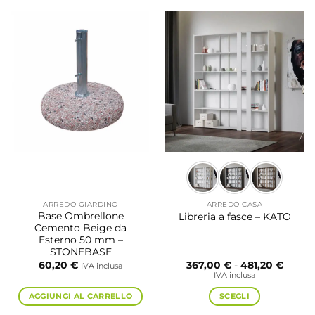
prodotto
prodotto
ha
ha
più
più
varianti.
varianti.
Le
Le
opzioni
opzioni
possono
possono
essere
essere
scelte
scelte
nella
nella
pagina
pagina
del
del
prodotto
prodotto
ARREDO GIARDINO
ARREDO CASA
Base Ombrellone
Libreria a fasce – KATO
Cemento Beige da
Esterno 50 mm –
STONEBASE
Fascia
60,20
€
367,00
€
-
481,20
€
IVA inclusa
di
IVA inclusa
prezzo
da
AGGIUNGI AL CARRELLO
SCEGLI
367,00
a
Questo