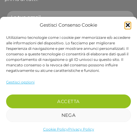
Gestisci Consenso Cookie
Utilizziamo tecnologie come i cookie per memorizzare e/o accedere
Accetto le condizioni generali e di ricevere le
alle informazioni del dispositivo. Lo facciamo per migliorare
l'esperienza di navigazione e per mostrare annunci personalizzati. Il
newsletter.
consenso a queste tecnologie ci consentirà di elaborare dati quali il
comportamento di navigazione o gli ID univoci su questo sito. Il
Alternative:
mancato consenso o la revoca del consenso possono influire
negativamente su alcune caratteristiche e funzioni.
Visa
PayPal
Stripe
MasterCard
Cash
Apple
Goog
Gestisci opzioni
On
Pay
Wall
Copyright 2026 ©
Bob Gardens by BS COM SRL
Delivery
Via B. Cellini 7, 36061, Bassano del Grappa VI
ACCETTA
P.IVA e CF: 04486540240
REA: VI-407698 - Cap. soc. € 10.000,00 i.v.
NEGA
PEC: bscom@pec.it SDI: EUVZNZV
Cookie Policy
Privacy Policy
recedere dal contratto qui
Se desideri parlare con un nostro operatore chiama il numero 0424 017048