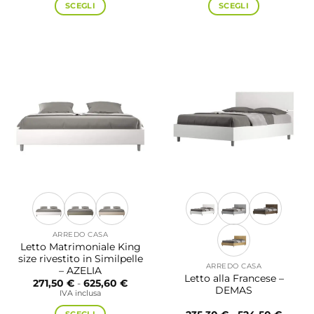
da
da
SCEGLI
SCEGLI
143,20 €
217,30 
a
a
Questo
Questo
549,80 €
625,60
prodotto
prodotto
ha
ha
più
più
varianti.
varianti.
Le
Le
opzioni
opzioni
possono
possono
essere
essere
scelte
scelte
nella
nella
pagina
pagina
del
del
prodotto
prodotto
ARREDO CASA
Letto Matrimoniale King
size rivestito in Similpelle
ARREDO CASA
– AZELIA
Letto alla Francese –
Fascia
271,50
€
-
625,60
€
DEMAS
di
IVA inclusa
prezzo:
da