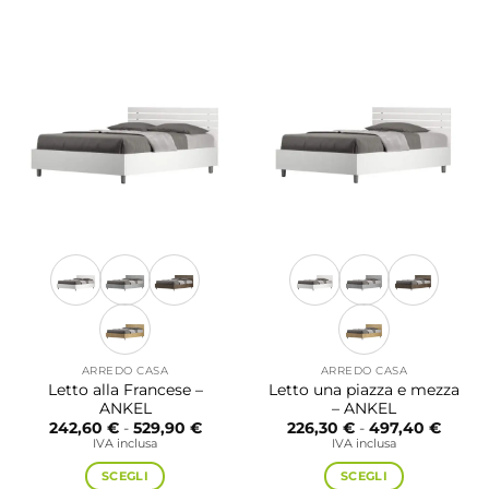
ARREDO CASA
ARREDO CASA
Letto alla Francese –
Letto una piazza e mezza
ANKEL
– ANKEL
Fascia
Fascia
242,60
€
-
529,90
€
226,30
€
-
497,40
€
di
di
IVA inclusa
IVA inclusa
prezzo:
prezzo
da
da
SCEGLI
SCEGLI
242,60 €
226,30