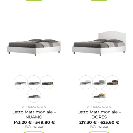
a
a
Questo
Questo
529,90 €
497,4
prodotto
prodotto
ha
ha
più
più
varianti.
varianti.
Le
Le
opzioni
opzioni
possono
possono
essere
essere
scelte
scelte
nella
nella
pagina
pagina
del
del
prodotto
prodotto
ARREDO CASA
ARREDO CASA
Letto Matrimoniale –
Letto Matrimoniale –
NUAMO
DORES
Fascia
Fascia
143,20
€
-
549,80
€
217,30
€
-
625,60
€
di
di
IVA inclusa
IVA inclusa
prezzo:
prezzo