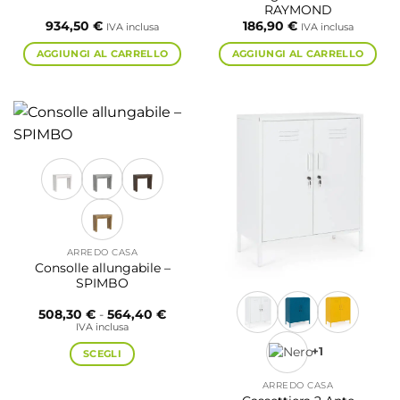
RAYMOND
934,50
€
186,90
€
IVA inclusa
IVA inclusa
AGGIUNGI AL CARRELLO
AGGIUNGI AL CARRELLO
ARREDO CASA
Consolle allungabile –
SPIMBO
Fascia
508,30
€
-
564,40
€
di
IVA inclusa
prezzo:
da
+1
SCEGLI
508,30 €
a
Questo
564,40 €
ARREDO CASA
prodotto