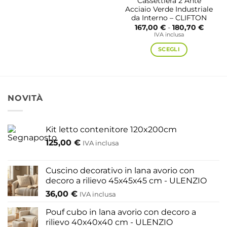
Cassettiera 2 Ante
ha
Acciaio Verde Industriale
più
da Interno – CLIFTON
Fascia
167,00
€
-
180,70
€
varianti.
di
IVA inclusa
Le
prezzo
da
opzioni
SCEGLI
167,00
a
possono
Questo
180,70
essere
prodotto
scelte
ha
nella
più
NOVITÀ
pagina
varianti.
del
Le
prodotto
opzioni
Kit letto contenitore 120x200cm
possono
125,00
€
IVA inclusa
essere
scelte
nella
Cuscino decorativo in lana avorio con
pagina
decoro a rilievo 45x45x45 cm - ULENZIO
del
36,00
€
IVA inclusa
prodotto
Pouf cubo in lana avorio con decoro a
rilievo 40x40x40 cm - ULENZIO