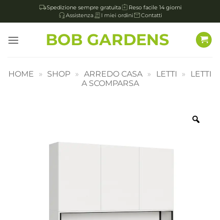
Spedizione sempre gratuita
Reso facile 14 giorni
Assistenza
I miei ordini
Contatti
Salta
BOB GARDENS
ai
contenuti
HOME
»
SHOP
»
ARREDO CASA
»
LETTI
»
LETTI
A SCOMPARSA