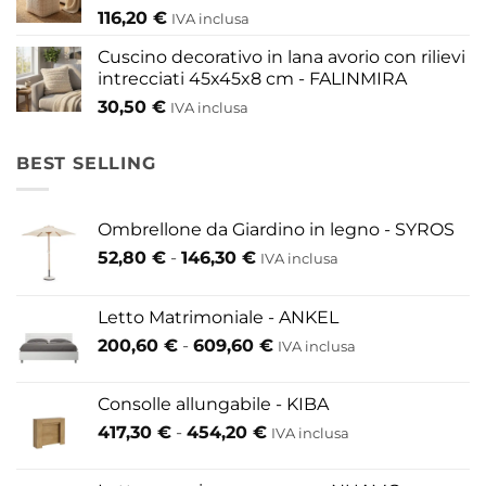
116,20
€
IVA inclusa
Cuscino decorativo in lana avorio con rilievi
intrecciati 45x45x8 cm - FALINMIRA
30,50
€
IVA inclusa
BEST SELLING
Ombrellone da Giardino in legno - SYROS
Fascia
52,80
€
-
146,30
€
IVA inclusa
di
prezzo:
Letto Matrimoniale - ANKEL
da
Fascia
200,60
€
-
609,60
€
52,80 €
IVA inclusa
di
a
prezzo:
146,30 €
Consolle allungabile - KIBA
da
Fascia
417,30
€
-
454,20
€
IVA inclusa
200,60 €
di
a
prezzo:
609,60 €