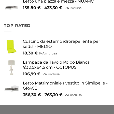
Letto una piazza e mezza - NUAMO
da
Fascia
155,80
€
-
433,30
€
417,30 €
IVA inclusa
di
a
prezzo:
454,20 €
da
TOP RATED
155,80 €
a
433,30 €
Cuscino da esterno idrorepellente per
sedia - MEDIO
18,30
€
IVA inclusa
Lampada da Tavolo Polpo Bianca
Ø30,5x64,5 cm - OCTOPUS
106,99
€
IVA inclusa
Letto Matrimoniale rivestito in Similpelle -
GRACE
Fascia
356,30
€
-
763,30
€
IVA inclusa
di
prezzo:
da