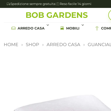
Spedizione sempre gratuita
Reso facile 14 giorni
Salta
BOB GARDENS
ai
contenuti
ARREDO CASA
MOBILI
COMP
HOME
»
SHOP
»
ARREDO CASA
»
GUANCIAL