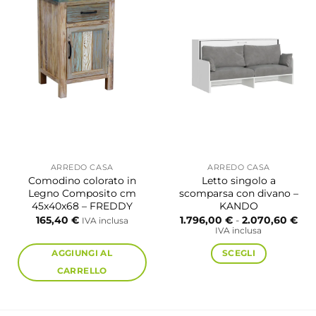
ARREDO CASA
ARREDO CASA
Comodino colorato in
Letto singolo a
Legno Composito cm
scomparsa con divano –
45x40x68 – FREDDY
KANDO
Fas
165,40
€
1.796,00
€
-
2.070,60
€
IVA inclusa
di
IVA inclusa
pre
da
AGGIUNGI AL
SCEGLI
1.7
a
CARRELLO
2.0
Questo
prodotto