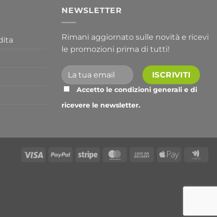
I
NEWSLETTER
Rimani aggiornato sulle novità e ricevi
dita
le promozioni prima di tutti!
Accetto le condizioni generali e di
ricevere le newsletter.
Alternative:
Visa
PayPal
Stripe
MasterCard
Cash
Apple
Go
On
Pay
Wal
Delivery