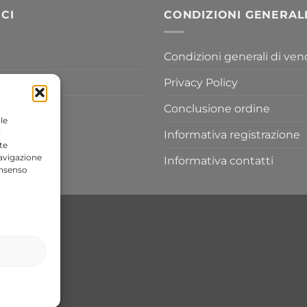
a
CI
CONDIZIONI GENERAL
433,30 €
Condizioni generali di ven
Privacy Policy
Conclusione ordine
le
i
Informativa registrazione
te
navigazione
Informativa contatti
onsenso