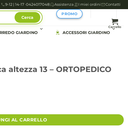
9-12 | 14-17 ·
0424017048
Assistenza
I miei ordini
Contatti
PROMO
Cerca
Carrello
RREDO GIARDINO
ACCESSORI GIARDINO
ica altezza 13 – ORTOPEDICO
PEDICO quantità
UNGI AL CARRELLO