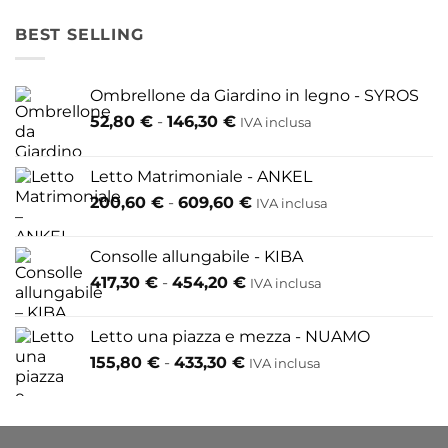
BEST SELLING
Ombrellone da Giardino in legno - SYROS
Fascia
52,80
€
-
146,30
€
IVA inclusa
di
prezzo:
Letto Matrimoniale - ANKEL
da
Fascia
200,60
€
-
609,60
€
52,80 €
IVA inclusa
di
a
prezzo:
146,30 €
Consolle allungabile - KIBA
da
Fascia
417,30
€
-
454,20
€
IVA inclusa
200,60 €
di
a
prezzo:
609,60 €
Letto una piazza e mezza - NUAMO
da
Fascia
155,80
€
-
433,30
€
417,30 €
IVA inclusa
di
a
prezzo:
454,20 €
da
155,80 €