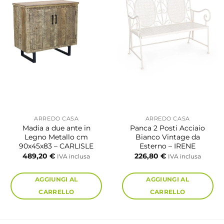
ARREDO CASA
ARREDO CASA
Madia a due ante in
Panca 2 Posti Acciaio
Legno Metallo cm
Bianco Vintage da
90x45x83 – CARLISLE
Esterno – IRENE
cia
489,20
€
226,80
€
IVA inclusa
IVA inclusa
zzo:
AGGIUNGI AL
AGGIUNGI AL
96,00 €
CARRELLO
CARRELLO
70,60 €