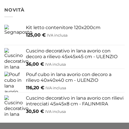
ha
più
NOVITÀ
varianti.
Le
Kit letto contenitore 120x200cm
opzioni
125,00
€
possono
IVA inclusa
essere
scelte
Cuscino decorativo in lana avorio con
nella
decoro a rilievo 45x45x45 cm - ULENZIO
pagina
36,00
€
IVA inclusa
del
Pouf cubo in lana avorio con decoro a
prodotto
rilievo 40x40x40 cm - ULENZIO
116,20
€
IVA inclusa
Cuscino decorativo in lana avorio con rilievi
intrecciati 45x45x8 cm - FALINMIRA
30,50
€
IVA inclusa