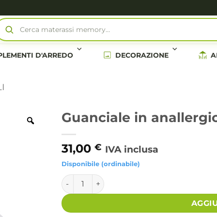
Cerca materassi memory…
LEMENTI D'ARREDO
DECORAZIONE
A
I
Guanciale in anallerg
31,00
€
IVA inclusa
Disponibile (ordinabile)
Guanciale in anallergica altezza 13 - ORTO
Alternative:
AGGI