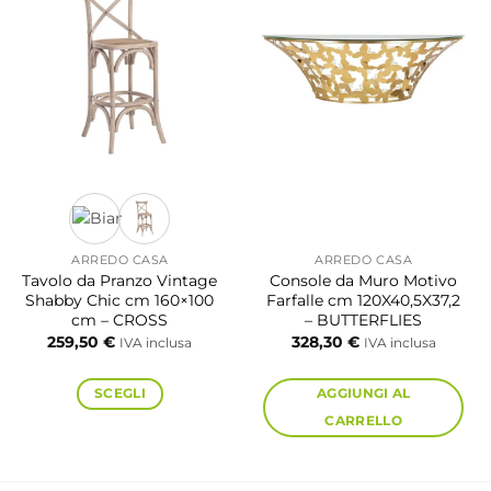
ARREDO CASA
ARREDO CASA
Tavolo da Pranzo Vintage
Console da Muro Motivo
Shabby Chic cm 160×100
Farfalle cm 120X40,5X37,2
cm – CROSS
– BUTTERFLIES
259,50
€
328,30
€
IVA inclusa
IVA inclusa
SCEGLI
AGGIUNGI AL
CARRELLO
Questo
prodotto