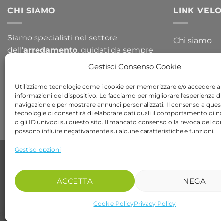
CHI SIAMO
LINK VELO
Siamo specialisti nel settore
Chi siamo
dell'
arredamento
, guidati da sempre
Blog
per la passione del design. Arredare il
Gestisci Consenso Cookie
tuo
giardino
o la tua
casa
non è mai
Contattaci
stato così semplice, dai un occhiata a
Utilizziamo tecnologie come i cookie per memorizzare e/o accedere al
informazioni del dispositivo. Lo facciamo per migliorare l'esperienza d
tutte le nostre collezioni!
navigazione e per mostrare annunci personalizzati. Il consenso a ques
tecnologie ci consentirà di elaborare dati quali il comportamento di 
o gli ID univoci su questo sito. Il mancato consenso o la revoca del c
possono influire negativamente su alcune caratteristiche e funzioni.
Gestisci opzioni
Copyright 2026 ©
Bob Gardens by BS COM SRL
Via B. Cellini 7, 36061, Bassano del Grappa VI
P.IVA e CF: 04486540240
ACCETTA
NEGA
REA: VI-407698 - Cap. soc. € 10.000,00 i.v.
PEC: bscom@pec.it SDI: EUVZNZV
Cookie Policy
Privacy Policy
recedere dal contratto qui
Se desideri parlare con un nostro operatore chiama il numero 0424 017048