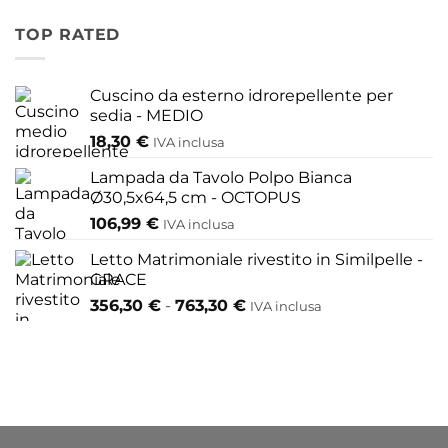
ha
più
TOP RATED
varianti.
Le
Cuscino da esterno idrorepellente per
opzioni
sedia - MEDIO
possono
18,30
€
IVA inclusa
essere
scelte
Lampada da Tavolo Polpo Bianca
nella
Ø30,5x64,5 cm - OCTOPUS
pagina
106,99
€
IVA inclusa
del
Letto Matrimoniale rivestito in Similpelle -
prodotto
GRACE
Fascia
356,30
€
-
763,30
€
IVA inclusa
di
prezzo:
da
356,30 €
a
763,30 €