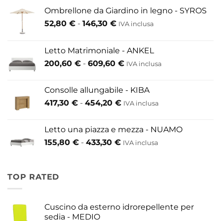
Ombrellone da Giardino in legno - SYROS
Fascia
52,80
€
-
146,30
€
IVA inclusa
di
prezzo:
Letto Matrimoniale - ANKEL
da
Fascia
200,60
€
-
609,60
€
52,80 €
IVA inclusa
di
a
prezzo:
146,30 €
Consolle allungabile - KIBA
da
Fascia
417,30
€
-
454,20
€
IVA inclusa
200,60 €
di
a
prezzo:
609,60 €
Letto una piazza e mezza - NUAMO
da
Fascia
155,80
€
-
433,30
€
417,30 €
IVA inclusa
di
a
prezzo:
454,20 €
da
TOP RATED
155,80 €
a
433,30 €
Cuscino da esterno idrorepellente per
sedia - MEDIO