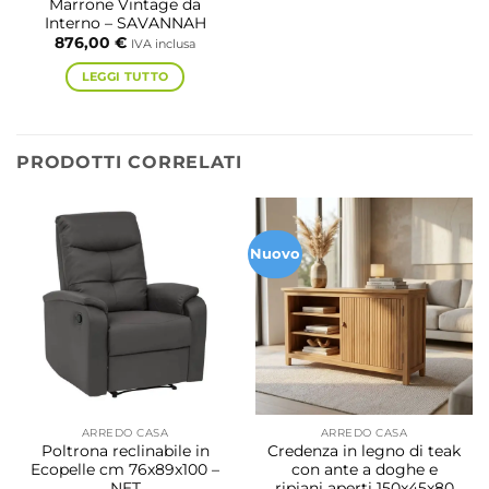
Marrone Vintage da
Interno – SAVANNAH
876,00
€
IVA inclusa
LEGGI TUTTO
PRODOTTI CORRELATI
Nuovo
ARREDO CASA
ARREDO CASA
Poltrona reclinabile in
Credenza in legno di teak
Ecopelle cm 76x89x100 –
con ante a doghe e
NET
ripiani aperti 150x45x80