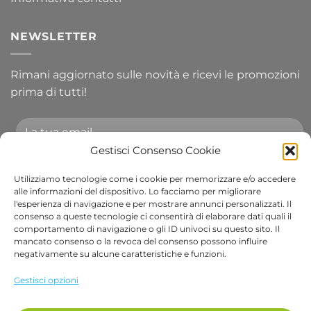
NEWSLETTER
Rimani aggiornato sulle novità e ricevi le promozioni
prima di tutti!
Gestisci Consenso Cookie
Utilizziamo tecnologie come i cookie per memorizzare e/o accedere
Accetto le condizioni generali e di ricevere le
alle informazioni del dispositivo. Lo facciamo per migliorare
l'esperienza di navigazione e per mostrare annunci personalizzati. Il
newsletter.
consenso a queste tecnologie ci consentirà di elaborare dati quali il
comportamento di navigazione o gli ID univoci su questo sito. Il
Alternative:
mancato consenso o la revoca del consenso possono influire
negativamente su alcune caratteristiche e funzioni.
Visa
PayPal
Stripe
MasterCard
Cash
Apple
Goog
Gestisci opzioni
On
Pay
Wall
Copyright 2026 ©
Bob Gardens by BS COM SRL