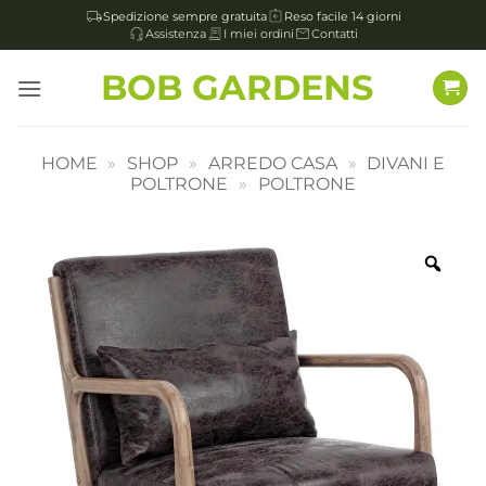
Spedizione sempre gratuita
Reso facile 14 giorni
Assistenza
I miei ordini
Contatti
Salta
BOB GARDENS
ai
contenuti
HOME
»
SHOP
»
ARREDO CASA
»
DIVANI E
POLTRONE
»
POLTRONE