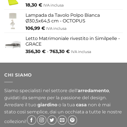
18,30
€
IVA inclusa
Lampada da Tavolo Polpo Bianca
Ø30,5x64,5 cm - OCTOPUS
106,99
€
IVA inclusa
Letto Matrimoniale rivestito in Similpelle -
GRACE
Fascia
356,30
€
-
763,30
€
IVA inclusa
di
prezzo:
da
CHI SIAMO
356,30 €
a
763,30 €
Siamo specialisti nel settore dell'
arredamento
,
guidati da sempre per la passione del design.
Arredare il tuo
giardino
o la tua
casa
non è mai
stato così semplice, dai un occhiata a tutte le nostre
collezioni!