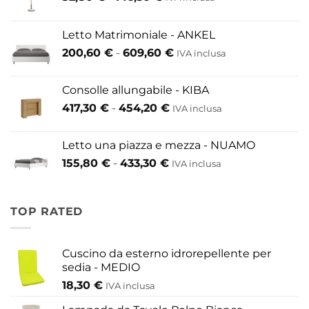
di
prezzo:
Letto Matrimoniale - ANKEL
da
Fascia
200,60
€
-
609,60
€
52,80 €
IVA inclusa
di
a
prezzo:
146,30 €
Consolle allungabile - KIBA
da
Fascia
417,30
€
-
454,20
€
IVA inclusa
200,60 €
di
a
prezzo:
609,60 €
Letto una piazza e mezza - NUAMO
da
Fascia
155,80
€
-
433,30
€
417,30 €
IVA inclusa
di
a
prezzo:
454,20 €
da
TOP RATED
155,80 €
a
433,30 €
Cuscino da esterno idrorepellente per
sedia - MEDIO
18,30
€
IVA inclusa