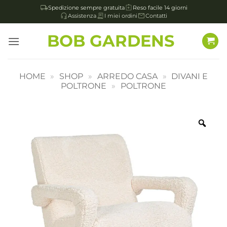
Spedizione sempre gratuita
Reso facile 14 giorni
Assistenza
I miei ordini
Contatti
Salta
BOB GARDENS
ai
contenuti
HOME
»
SHOP
»
ARREDO CASA
»
DIVANI E
POLTRONE
»
POLTRONE