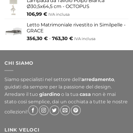
Lampada da Tavolo Polpo Bianca
Ø30,5x64,5 cm - OCTOPUS
106,99
€
IVA inclusa
Letto Matrimoniale rivestito in Similpelle -
GRACE
Fascia
356,30
€
-
763,30
€
IVA inclusa
di
prezzo:
da
CHI SIAMO
356,30 €
a
763,30 €
Siamo specialisti nel settore dell'
arredamento
,
guidati da sempre per la passione del design.
Arredare il tuo
giardino
o la tua
casa
non è mai
stato così semplice, dai un occhiata a tutte le nostre
collezioni!
LINK VELOCI