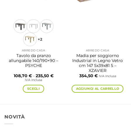
+2
ARREDO CASA
ARREDO CASA
Tavolo da pranzo
Madia per soggiorno
allungabile 140/190×90 –
Industrial in Legno Vetro
PSYCHE
cm 147 5x39x81 5 –
XZAVIER
Fascia
108,70
€
-
235,50
€
354,50
€
IVA inclusa
di
IVA inclusa
prezzo:
da
SCEGLI
AGGIUNGI AL CARRELLO
108,70 €
a
Questo
235,50 €
prodotto
ha
più
NOVITÀ
varianti.
Le