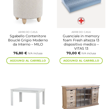
opzioni
possono
essere
scelte
nella
pagina
ARREDO CASA
ARREDO CASA
del
Sgabello Contenitore
Guanciale in memory
prodotto
Bouclé Grigio Moderno
foam Fresh altezza 13
da Interno – MILO
dispositivo medico –
VITAS 13
76,80
€
70,00
€
IVA inclusa
IVA inclusa
AGGIUNGI AL CARRELLO
AGGIUNGI AL CARRELLO