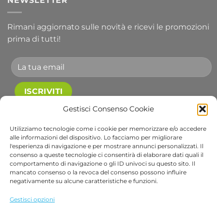
NEWSLETTER
Rimani aggiornato sulle novità e ricevi le promozioni
prima di tutti!
Accetto le condizioni generali e di ricevere le
Gestisci Consenso Cookie
newsletter.
Utilizziamo tecnologie come i cookie per memorizzare e/o accedere
alle informazioni del dispositivo. Lo facciamo per migliorare
Alternative:
l'esperienza di navigazione e per mostrare annunci personalizzati. Il
consenso a queste tecnologie ci consentirà di elaborare dati quali il
comportamento di navigazione o gli ID univoci su questo sito. Il
Visa
PayPal
Stripe
MasterCard
Cash
Apple
Goog
mancato consenso o la revoca del consenso possono influire
On
Pay
Wall
negativamente su alcune caratteristiche e funzioni.
Copyright 2026 ©
Bob Gardens by BS COM SRL
Delivery
Via B. Cellini 7, 36061, Bassano del Grappa VI
Gestisci opzioni
P.IVA e CF: 04486540240