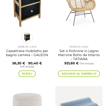
ARREDO CASA
ARREDO CASA
Cassettiera mobiletto per
Set 4 Poltrone in Legno
bagno camera – GALEON
Marrone Boho da Interno
– TATIANA
Fascia
56,30
€
-
90,40
€
921,60
€
IVA inclusa
di
IVA inclusa
prezzo:
da
SCEGLI
AGGIUNGI AL CARRELLO
56,30 €
a
Questo
90,40 €
prodotto
ha
più
varianti.
Le