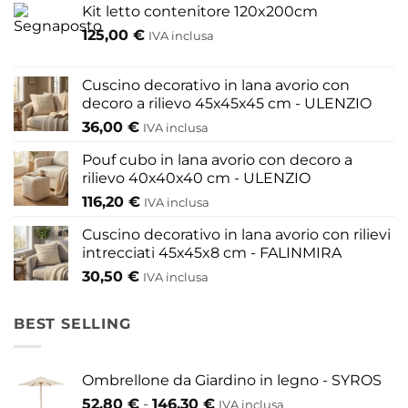
opzioni
Kit letto contenitore 120x200cm
possono
125,00
€
IVA inclusa
essere
scelte
nella
Cuscino decorativo in lana avorio con
pagina
decoro a rilievo 45x45x45 cm - ULENZIO
del
36,00
€
IVA inclusa
prodotto
Pouf cubo in lana avorio con decoro a
rilievo 40x40x40 cm - ULENZIO
116,20
€
IVA inclusa
Cuscino decorativo in lana avorio con rilievi
intrecciati 45x45x8 cm - FALINMIRA
30,50
€
IVA inclusa
BEST SELLING
Ombrellone da Giardino in legno - SYROS
Fascia
52,80
€
-
146,30
€
IVA inclusa