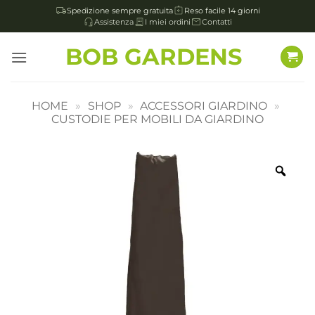
Spedizione sempre gratuita
Reso facile 14 giorni
Assistenza
I miei ordini
Contatti
Salta
BOB GARDENS
ai
contenuti
HOME
»
SHOP
»
ACCESSORI GIARDINO
»
CUSTODIE PER MOBILI DA GIARDINO