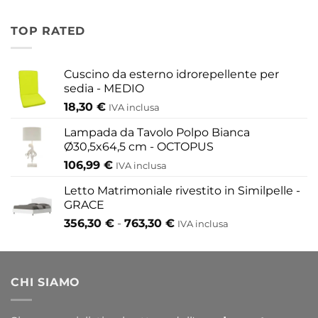
prezzo:
454,20 €
da
TOP RATED
155,80 €
a
433,30 €
Cuscino da esterno idrorepellente per
sedia - MEDIO
18,30
€
IVA inclusa
Lampada da Tavolo Polpo Bianca
Ø30,5x64,5 cm - OCTOPUS
106,99
€
IVA inclusa
Letto Matrimoniale rivestito in Similpelle -
GRACE
Fascia
356,30
€
-
763,30
€
IVA inclusa
di
prezzo:
da
CHI SIAMO
356,30 €
a
763,30 €