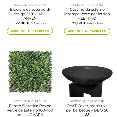
ACCESSORI GIARDINO
ACCESSORI GIARDINO
Braciere da esterno di
Cuscino da esterno
design D60x24H –
idrorepellente per lettino
ARVEN
– LETTINO
127,80
€
72,60
€
IVA inclusa
IVA inclusa
AGGIUNGI AL CARRELLO
AGGIUNGI AL CARRELLO
ACCESSORI GIARDINO
ACCESSORI BARBECUE
Parete Sintetica Resina
OYAT Cover protettiva
Verde da Esterno 100×100
per barbecue – BBO 58
cm – NOVARA
68