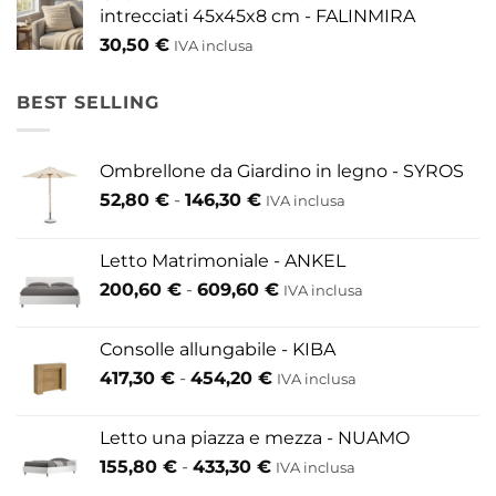
intrecciati 45x45x8 cm - FALINMIRA
30,50
€
IVA inclusa
BEST SELLING
Ombrellone da Giardino in legno - SYROS
Fascia
52,80
€
-
146,30
€
IVA inclusa
di
prezzo:
Letto Matrimoniale - ANKEL
da
Fascia
200,60
€
-
609,60
€
52,80 €
IVA inclusa
di
a
prezzo:
146,30 €
Consolle allungabile - KIBA
da
Fascia
417,30
€
-
454,20
€
IVA inclusa
200,60 €
di
a
prezzo:
609,60 €
Letto una piazza e mezza - NUAMO
da
Fascia
155,80
€
-
433,30
€
417,30 €
IVA inclusa
di
a