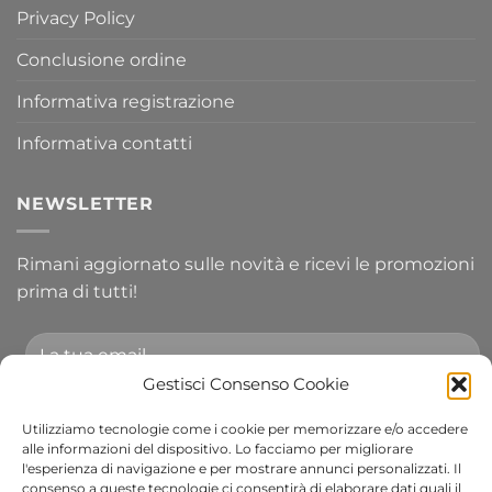
Privacy Policy
Conclusione ordine
Informativa registrazione
Informativa contatti
NEWSLETTER
Rimani aggiornato sulle novità e ricevi le promozioni
prima di tutti!
Gestisci Consenso Cookie
Utilizziamo tecnologie come i cookie per memorizzare e/o accedere
Accetto le condizioni generali e di ricevere le
alle informazioni del dispositivo. Lo facciamo per migliorare
l'esperienza di navigazione e per mostrare annunci personalizzati. Il
newsletter.
consenso a queste tecnologie ci consentirà di elaborare dati quali il