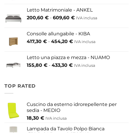
prezzo:
Letto Matrimoniale - ANKEL
da
Fascia
200,60
€
-
609,60
€
52,80 €
IVA inclusa
di
a
prezzo:
146,30 €
Consolle allungabile - KIBA
da
Fascia
417,30
€
-
454,20
€
IVA inclusa
200,60 €
di
a
prezzo:
609,60 €
Letto una piazza e mezza - NUAMO
da
Fascia
155,80
€
-
433,30
€
417,30 €
IVA inclusa
di
a
prezzo:
454,20 €
da
TOP RATED
155,80 €
a
433,30 €
Cuscino da esterno idrorepellente per
sedia - MEDIO
18,30
€
IVA inclusa
Lampada da Tavolo Polpo Bianca