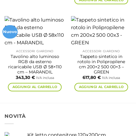
AGGIUNGI AL CARRELLO
prodotto
Nuovo
ACCESSORI GIARDINO
ACCESSORI GIARDINO
Tavolino alto luminoso
Tappeto sintetico in
RGB da esterno
rotolo in Polipropilene
ricaricabile USB Ø 58×110
cm 200×2 500 00×3 –
cm – MARANDIL
GREEN
343,30
€
617,80
€
IVA inclusa
IVA inclusa
AGGIUNGI AL CARRELLO
AGGIUNGI AL CARRELLO
NOVITÀ
Kit letto contenitore 120x200cm