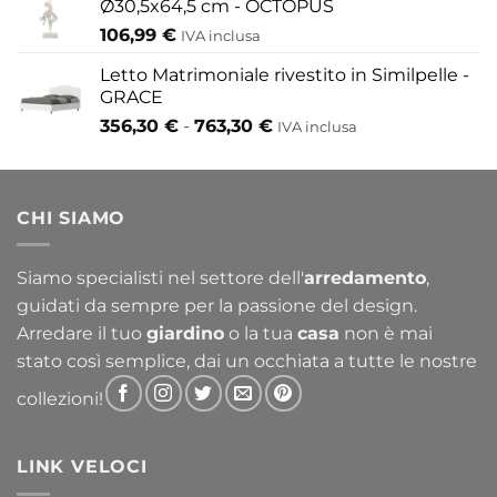
Ø30,5x64,5 cm - OCTOPUS
106,99
€
IVA inclusa
Letto Matrimoniale rivestito in Similpelle -
GRACE
Fascia
356,30
€
-
763,30
€
IVA inclusa
di
prezzo:
da
CHI SIAMO
356,30 €
a
763,30 €
Siamo specialisti nel settore dell'
arredamento
,
guidati da sempre per la passione del design.
Arredare il tuo
giardino
o la tua
casa
non è mai
stato così semplice, dai un occhiata a tutte le nostre
collezioni!
LINK VELOCI