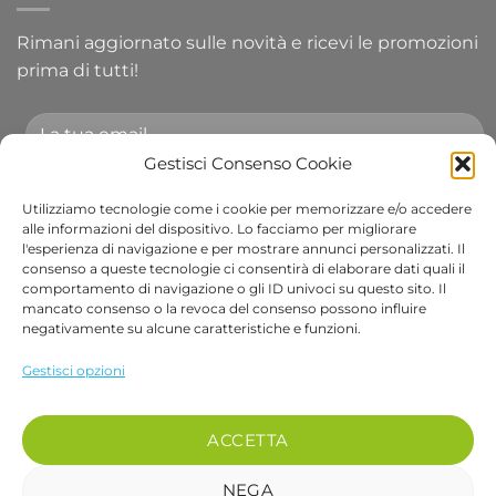
Rimani aggiornato sulle novità e ricevi le promozioni
prima di tutti!
Gestisci Consenso Cookie
Utilizziamo tecnologie come i cookie per memorizzare e/o accedere
Accetto le condizioni generali e di ricevere le
alle informazioni del dispositivo. Lo facciamo per migliorare
l'esperienza di navigazione e per mostrare annunci personalizzati. Il
newsletter.
consenso a queste tecnologie ci consentirà di elaborare dati quali il
comportamento di navigazione o gli ID univoci su questo sito. Il
Alternative:
mancato consenso o la revoca del consenso possono influire
negativamente su alcune caratteristiche e funzioni.
Visa
PayPal
Stripe
MasterCard
Cash
Apple
Goog
Gestisci opzioni
On
Pay
Wall
Copyright 2026 ©
Bob Gardens by BS COM SRL
Delivery
Via B. Cellini 7, 36061, Bassano del Grappa VI
ACCETTA
P.IVA e CF: 04486540240
REA: VI-407698 - Cap. soc. € 10.000,00 i.v.
NEGA