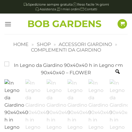
Spedizione sempre gratuita
Reso facile 14 giorni
Assistenza
I miei ordini
Contatti
Salta
BOB GARDENS
ai
contenuti
HOME
»
SHOP
»
ACCESSORI GIARDINO
»
COMPLEMENTI DA GIARDINO