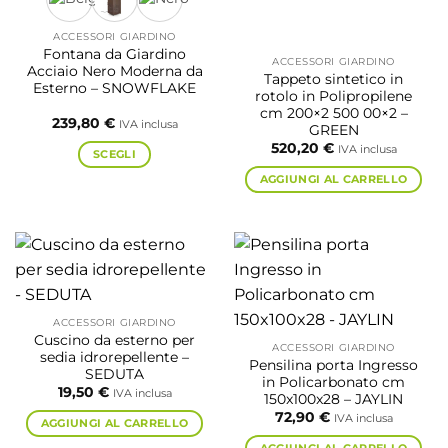
ACCESSORI GIARDINO
Fontana da Giardino
ACCESSORI GIARDINO
Acciaio Nero Moderna da
Tappeto sintetico in
Esterno – SNOWFLAKE
rotolo in Polipropilene
cm 200×2 500 00×2 –
239,80
€
IVA inclusa
GREEN
520,20
€
IVA inclusa
SCEGLI
Questo
AGGIUNGI AL CARRELLO
prodotto
ha
più
varianti.
Le
opzioni
possono
ACCESSORI GIARDINO
Cuscino da esterno per
essere
ACCESSORI GIARDINO
sedia idrorepellente –
Pensilina porta Ingresso
scelte
SEDUTA
in Policarbonato cm
nella
19,50
€
IVA inclusa
150x100x28 – JAYLIN
pagina
72,90
€
IVA inclusa
AGGIUNGI AL CARRELLO
del