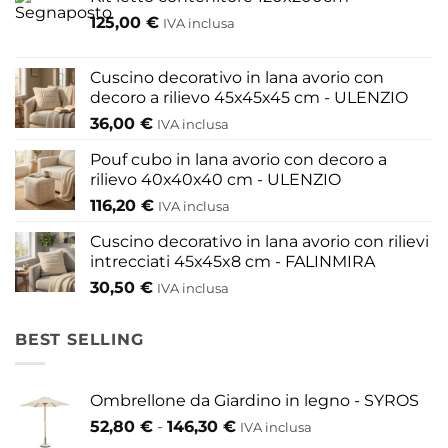
125,00
€
IVA inclusa
Cuscino decorativo in lana avorio con
decoro a rilievo 45x45x45 cm - ULENZIO
36,00
€
IVA inclusa
Pouf cubo in lana avorio con decoro a
rilievo 40x40x40 cm - ULENZIO
116,20
€
IVA inclusa
Cuscino decorativo in lana avorio con rilievi
intrecciati 45x45x8 cm - FALINMIRA
30,50
€
IVA inclusa
BEST SELLING
Ombrellone da Giardino in legno - SYROS
Fascia
52,80
€
-
146,30
€
IVA inclusa
di