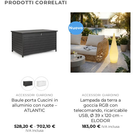
PRODOTTI CORRELATI
Nuovo
ACCESSORI GIARDINO
ACCESSORI GIARDINO
Baule porta Cuscini in
Lampada da terra a
alluminio con ruote –
goccia RGB con
ATLANTIC
telecomando, ricaricabile
USB, Ø 39 x 120 cm –
ELODOR
Fascia
528,20
€
-
702,10
€
183,00
€
IVA inclusa
di
IVA inclusa
prezzo: