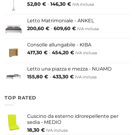
Fascia
52,80
€
-
146,30
€
IVA inclusa
di
prezzo:
Letto Matrimoniale - ANKEL
da
Fascia
200,60
€
-
609,60
€
52,80 €
IVA inclusa
di
a
prezzo:
146,30 €
Consolle allungabile - KIBA
da
Fascia
417,30
€
-
454,20
€
IVA inclusa
200,60 €
di
a
prezzo:
609,60 €
Letto una piazza e mezza - NUAMO
da
Fascia
155,80
€
-
433,30
€
417,30 €
IVA inclusa
di
a
prezzo:
454,20 €
da
TOP RATED
155,80 €
a
433,30 €
Cuscino da esterno idrorepellente per
sedia - MEDIO
18,30
€
IVA inclusa