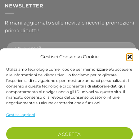
NEWSLETTER
Rimani aggiornato sulle novità e ricevi le promozioni
prima di tutti!
Gestisci Consenso Cookie
Utilizziamo tecnologie come i cookie per memorizzare e/o accedere
Accetto le condizioni generali e di ricevere le
alle informazioni del dispositivo. Lo facciamo per migliorare
l'esperienza di navigazione e per mostrare annunci personalizzati. Il
newsletter.
consenso a queste tecnologie ci consentirà di elaborare dati quali il
comportamento di navigazione o gli ID univoci su questo sito. Il
Alternative:
mancato consenso o la revoca del consenso possono influire
negativamente su alcune caratteristiche e funzioni.
Visa
PayPal
Stripe
MasterCard
Cash
Apple
Goog
Gestisci opzioni
On
Pay
Wall
Copyright 2026 ©
Bob Gardens by BS COM SRL
Delivery
Via B. Cellini 7, 36061, Bassano del Grappa VI
ACCETTA