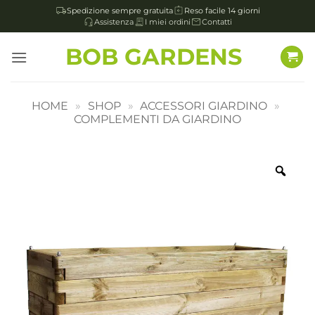
Spedizione sempre gratuita
Reso facile 14 giorni
Assistenza
I miei ordini
Contatti
Salta
BOB GARDENS
ai
contenuti
HOME
»
SHOP
»
ACCESSORI GIARDINO
»
COMPLEMENTI DA GIARDINO