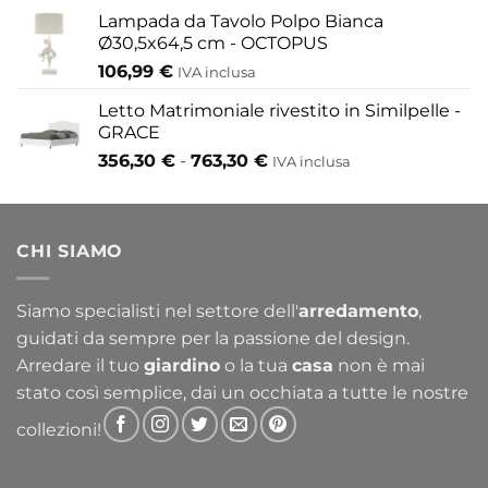
Lampada da Tavolo Polpo Bianca
Ø30,5x64,5 cm - OCTOPUS
106,99
€
IVA inclusa
Letto Matrimoniale rivestito in Similpelle -
GRACE
Fascia
356,30
€
-
763,30
€
IVA inclusa
di
prezzo:
da
CHI SIAMO
356,30 €
a
763,30 €
Siamo specialisti nel settore dell'
arredamento
,
guidati da sempre per la passione del design.
Arredare il tuo
giardino
o la tua
casa
non è mai
stato così semplice, dai un occhiata a tutte le nostre
collezioni!