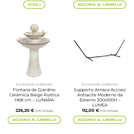
da
SCEGLI
AGGIUNGI AL CARRELLO
528,20 €
a
Questo
702,10 €
prodotto
ha
più
varianti.
Le
opzioni
possono
essere
scelte
nella
pagina
ACCESSORI GIARDINO
ACCESSORI GIARDINO
del
Fontana da Giardino
Supporto Amaca Acciaio
prodotto
Ceramica Beige Rustica
Antracite Moderno da
H68 cm – LUNARA
Esterno 300x100H –
LUMEA
226,20
€
112,00
€
IVA inclusa
IVA inclusa
AGGIUNGI AL CARRELLO
AGGIUNGI AL CARRELLO