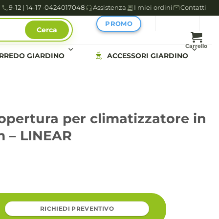
9-12 | 14-17 ·
0424017048
Assistenza
I miei ordini
Contatti
PROMO
Cerca
Carrello
RREDO GIARDINO
ACCESSORI GIARDINO
pertura per climatizzatore in
m – LINEAR
RICHIEDI PREVENTIVO