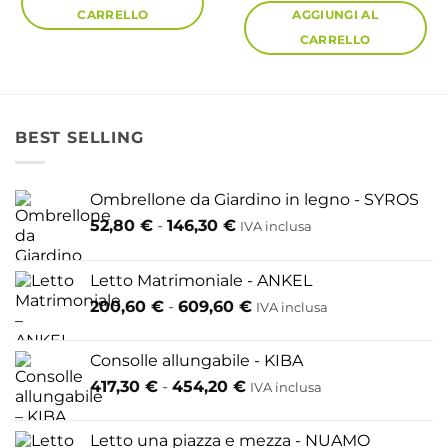
CARRELLO
AGGIUNGI AL
CARRELLO
BEST SELLING
Ombrellone da Giardino in legno - SYROS
Fascia
52,80
€
-
146,30
€
IVA inclusa
di
prezzo:
Letto Matrimoniale - ANKEL
da
Fascia
200,60
€
-
609,60
€
52,80 €
IVA inclusa
di
a
prezzo:
146,30 €
Consolle allungabile - KIBA
da
Fascia
417,30
€
-
454,20
€
IVA inclusa
200,60 €
di
a
prezzo:
609,60 €
Letto una piazza e mezza - NUAMO