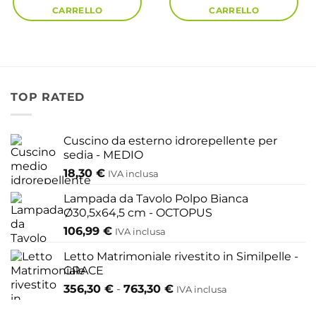
CARRELLO
CARRELLO
TOP RATED
Cuscino da esterno idrorepellente per
sedia - MEDIO
18,30
€
IVA inclusa
Lampada da Tavolo Polpo Bianca
Ø30,5x64,5 cm - OCTOPUS
106,99
€
IVA inclusa
Letto Matrimoniale rivestito in Similpelle -
GRACE
Fascia
356,30
€
-
763,30
€
IVA inclusa
di