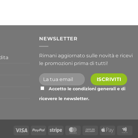
prezzo:
da
356,30 €
a
763,30 €
I
NEWSLETTER
Rimani aggiornato sulle novità e ricevi
dita
le promozioni prima di tutti!
Accetto le condizioni generali e di
ricevere le newsletter.
Alternative:
Visa
PayPal
Stripe
MasterCard
Cash
Apple
Go
On
Pay
Wal