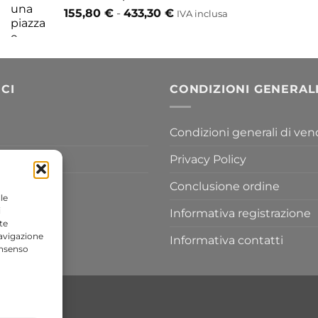
da
Fascia
155,80
€
-
433,30
€
417,30 €
IVA inclusa
di
a
prezzo:
454,20 €
da
155,80 €
a
CI
CONDIZIONI GENERAL
433,30 €
Condizioni generali di ven
Privacy Policy
Conclusione ordine
le
i
Informativa registrazione
te
navigazione
Informativa contatti
onsenso