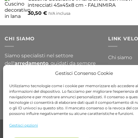
intrecciati 45x45x8 cm - FALINMIRA
30,50
€
IVA inclusa
CHI SIAMO
LINK VELO
Siamo specialisti nel settore
Chi siamo
dell'
arredamento
, guidati da sempre
Blog
per la passione del design. Arredare il
Gestisci Consenso Cookie
tuo
giardino
o la tua
casa
non è mai
Contattaci
stato così semplice, dai un occhiata a
Utilizziamo tecnologie come i cookie per memorizzare e/o accedere al
informazioni del dispositivo. Lo facciamo per migliorare l'esperienza d
tutte le nostre collezioni!
navigazione e per mostrare annunci personalizzati. Il consenso a ques
tecnologie ci consentirà di elaborare dati quali il comportamento di 
o gli ID univoci su questo sito. Il mancato consenso o la revoca del c
possono influire negativamente su alcune caratteristiche e funzioni.
Gestisci opzioni
Copyright 2026 ©
Bob Gardens by BS COM SRL
Via B. Cellini 7, 36061, Bassano del Grappa VI