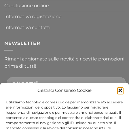
Conclusione ordine
Informativa registrazione
Informativa contatti
NEWSLETTER
Rimani aggiornato sulle novità e ricevi le promozioni
prima di tutti!
Gestisci Consenso Cookie
Utilizziamo tecnologie come i cookie per memorizzare e/o accedere
Accetto le condizioni generali e di ricevere le
alle informazioni del dispositivo. Lo facciamo per migliorare
l'esperienza di navigazione e per mostrare annunci personalizzati. Il
newsletter.
consenso a queste tecnologie ci consentirà di elaborare dati quali il
comportamento di navigazione o gli ID univoci su questo sito. Il
Alternative:
mancato consenso o la revoca del consenso possono influire