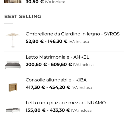
30,50
€
IVA inclusa
BEST SELLING
Ombrellone da Giardino in legno - SYROS
Fascia
52,80
€
-
146,30
€
IVA inclusa
di
prezzo:
Letto Matrimoniale - ANKEL
da
Fascia
200,60
€
-
609,60
€
52,80 €
IVA inclusa
di
a
prezzo:
146,30 €
Consolle allungabile - KIBA
da
Fascia
417,30
€
-
454,20
€
IVA inclusa
200,60 €
di
a
prezzo:
609,60 €
Letto una piazza e mezza - NUAMO
da
Fascia
155,80
€
-
433,30
€
417,30 €
IVA inclusa
di
a
prezzo:
454,20 €
da