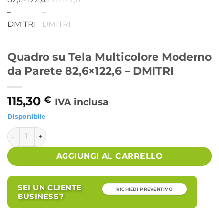
Quadro su Tela Multicolore Moderno
da Parete 82,6×122,6 – DMITRI
115,30
€
IVA inclusa
Disponibile
Quadro su Tela Multicolore Moderno da Parete 82,6x122,6 -
Alternative:
AGGIUNGI AL CARRELLO
SEI UN CLIENTE
RICHIEDI PREVENTIVO
BUSINESS?