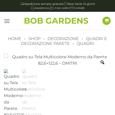
Spedizione sempre gratuita
Reso facile 14 giorni
Assistenza
I miei ordini
Contatti
Salta
BOB GARDENS
ai
contenuti
HOME
»
SHOP
»
DECORAZIONE
»
QUADRI E
DECORAZIONE PARETE
»
QUADRI