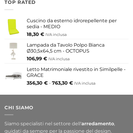
TOP RATED
155,80 €
a
433,30 €
Cuscino da esterno idrorepellente per
sedia - MEDIO
18,30
€
IVA inclusa
Lampada da Tavolo Polpo Bianca
Ø30,5x64,5 cm - OCTOPUS
106,99
€
IVA inclusa
Letto Matrimoniale rivestito in Similpelle -
GRACE
Fascia
356,30
€
-
763,30
€
IVA inclusa
di
prezzo:
da
CHI SIAMO
356,30 €
a
763,30 €
Siamo specialisti nel settore dell'
arredamento
,
guidati da sempre per la passione del design.