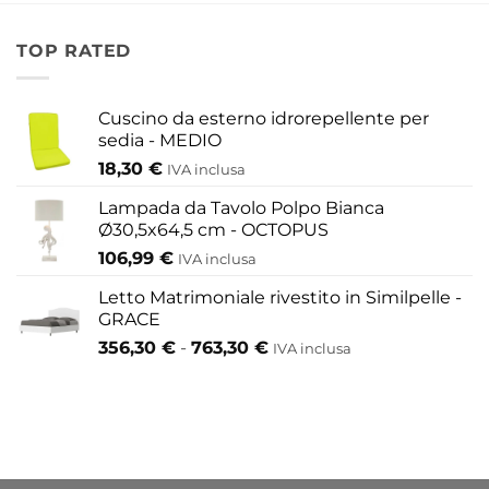
TOP RATED
Cuscino da esterno idrorepellente per
sedia - MEDIO
18,30
€
IVA inclusa
Lampada da Tavolo Polpo Bianca
Ø30,5x64,5 cm - OCTOPUS
106,99
€
IVA inclusa
Letto Matrimoniale rivestito in Similpelle -
GRACE
Fascia
356,30
€
-
763,30
€
IVA inclusa
di
prezzo:
da
356,30 €
a
763,30 €