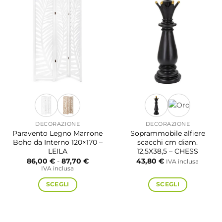
DECORAZIONE
DECORAZIONE
Paravento Legno Marrone
Soprammobile alfiere
Boho da Interno 120×170 –
scacchi cm diam.
LEILA
12,5X38,5 – CHESS
Fascia
86,00
€
-
87,70
€
43,80
€
IVA inclusa
di
IVA inclusa
prezzo:
da
SCEGLI
SCEGLI
86,00 €
a
87,70 €
Questo
Questo
prodotto
prodotto