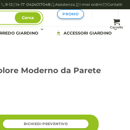
9-12 | 14-17 ·
0424017048
Assistenza
I miei ordini
Contatti
PROMO
Cerca
Carrello
RREDO GIARDINO
ACCESSORI GIARDINO
olore Moderno da Parete
RICHIEDI PREVENTIVO