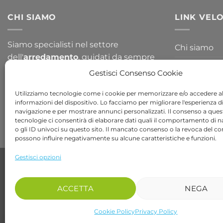
CHI SIAMO
LINK VELO
Siamo specialisti nel settore
Chi siamo
dell'
arredamento
, guidati da sempre
Blog
per la passione del design. Arredare il
Gestisci Consenso Cookie
tuo
giardino
o la tua
casa
non è mai
Contattaci
stato così semplice, dai un occhiata a
Utilizziamo tecnologie come i cookie per memorizzare e/o accedere al
informazioni del dispositivo. Lo facciamo per migliorare l'esperienza d
tutte le nostre collezioni!
navigazione e per mostrare annunci personalizzati. Il consenso a ques
tecnologie ci consentirà di elaborare dati quali il comportamento di 
o gli ID univoci su questo sito. Il mancato consenso o la revoca del c
possono influire negativamente su alcune caratteristiche e funzioni.
Gestisci opzioni
Copyright 2026 ©
Bob Gardens by BS COM SRL
Via B. Cellini 7, 36061, Bassano del Grappa VI
P.IVA e CF: 04486540240
ACCETTA
NEGA
REA: VI-407698 - Cap. soc. € 10.000,00 i.v.
PEC: bscom@pec.it SDI: EUVZNZV
Cookie Policy
Privacy Policy
recedere dal contratto qui
Se desideri parlare con un nostro operatore chiama il numero 0424 017048