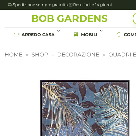
Spedizione sempre gratuita
Reso facile 14 giorni
Salta
BOB GARDENS
ai
contenuti
ARREDO CASA
MOBILI
COMP
HOME
»
SHOP
»
DECORAZIONE
»
QUADRI 