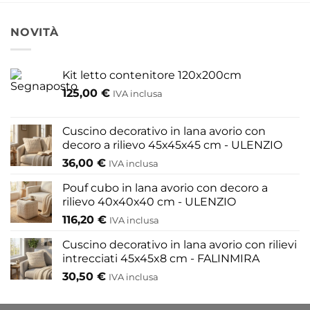
ha
ha
più
più
NOVITÀ
varianti.
varianti.
Le
Le
Kit letto contenitore 120x200cm
opzioni
opzioni
125,00
€
possono
possono
IVA inclusa
essere
essere
scelte
scelte
Cuscino decorativo in lana avorio con
nella
nella
decoro a rilievo 45x45x45 cm - ULENZIO
pagina
pagina
36,00
€
IVA inclusa
del
del
Pouf cubo in lana avorio con decoro a
prodotto
prodotto
rilievo 40x40x40 cm - ULENZIO
116,20
€
IVA inclusa
Cuscino decorativo in lana avorio con rilievi
intrecciati 45x45x8 cm - FALINMIRA
30,50
€
IVA inclusa