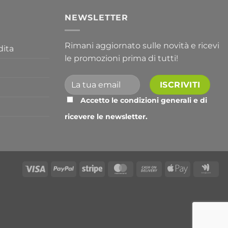
I
NEWSLETTER
Rimani aggiornato sulle novità e ricevi
dita
le promozioni prima di tutti!
Accetto le condizioni generali e di
ricevere le newsletter.
Alternative:
Visa
PayPal
Stripe
MasterCard
Cash
Apple
Go
On
Pay
Wal
Delivery