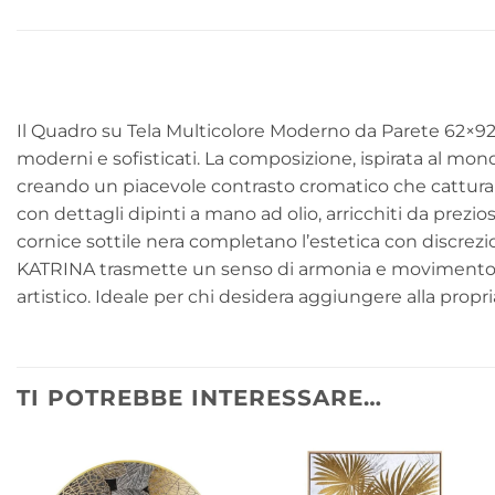
Il Quadro su Tela Multicolore Moderno da Parete 62×92
moderni e sofisticati. La composizione, ispirata al mondo 
creando un piacevole contrasto cromatico che cattura 
con dettagli dipinti a mano ad olio, arricchiti da prezio
cornice sottile nera completano l’estetica con discrez
KATRINA trasmette un senso di armonia e movimento natu
artistico. Ideale per chi desidera aggiungere alla prop
TI POTREBBE INTERESSARE…