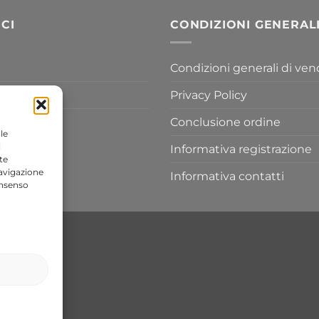
155,80 €
a
CI
CONDIZIONI GENERAL
433,30 €
Condizioni generali di ven
Privacy Policy
Conclusione ordine
le
i
Informativa registrazione
te
navigazione
Informativa contatti
onsenso