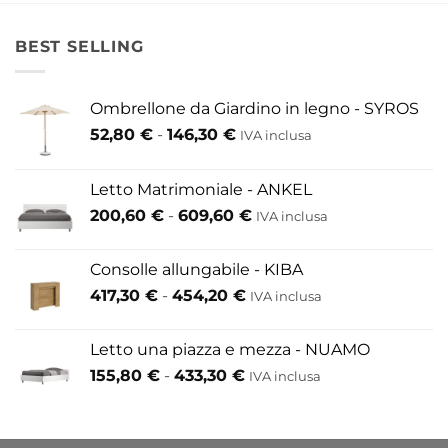
BEST SELLING
Ombrellone da Giardino in legno - SYROS
Fascia
52,80
€
-
146,30
€
IVA inclusa
di
prezzo:
Letto Matrimoniale - ANKEL
da
Fascia
200,60
€
-
609,60
€
52,80 €
IVA inclusa
di
a
prezzo:
146,30 €
Consolle allungabile - KIBA
da
Fascia
417,30
€
-
454,20
€
IVA inclusa
200,60 €
di
a
prezzo:
609,60 €
Letto una piazza e mezza - NUAMO
da
Fascia
155,80
€
-
433,30
€
417,30 €
IVA inclusa
di
a
prezzo:
454,20 €
da