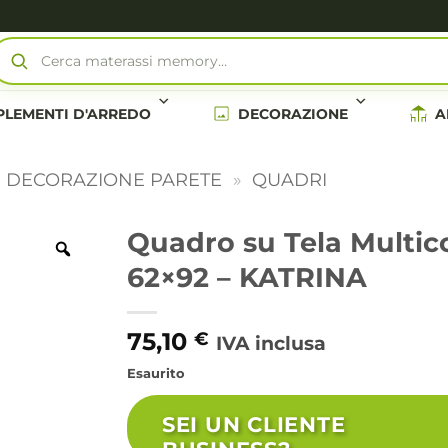
Cerca materassi memory…
LEMENTI D'ARREDO
DECORAZIONE
A
E DECORAZIONE PARETE
»
QUADRI
Quadro su Tela Multic
62×92 – KATRINA
75,10
€
IVA inclusa
Esaurito
SEI UN CLIENTE