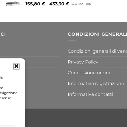
Fascia
155,80
€
-
433,30
€
417,30 €
IVA inclusa
di
a
prezzo:
454,20 €
da
155,80 €
a
CI
CONDIZIONI GENERAL
433,30 €
Condizioni generali di ven
Privacy Policy
Conclusione ordine
le
i
Informativa registrazione
te
navigazione
Informativa contatti
onsenso