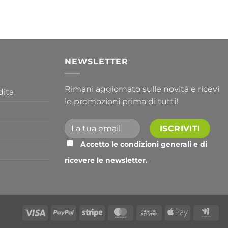
da
356,30 €
a
763,30 €
I
NEWSLETTER
Rimani aggiornato sulle novità e ricevi
dita
le promozioni prima di tutti!
Accetto le condizioni generali e di
ricevere le newsletter.
Alternative:
Visa
PayPal
Stripe
MasterCard
Cash
Apple
Go
On
Pay
Wal