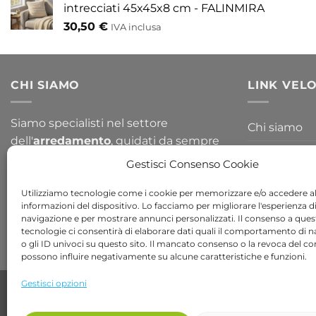
intrecciati 45x45x8 cm - FALINMIRA
30,50
€
IVA inclusa
CHI SIAMO
LINK VELO
Siamo specialisti nel settore
Chi siamo
dell'
arredamento
, guidati da sempre
Blog
per la passione del design. Arredare il
Gestisci Consenso Cookie
tuo
giardino
o la tua
casa
non è mai
Contattaci
stato così semplice, dai un occhiata a
Utilizziamo tecnologie come i cookie per memorizzare e/o accedere al
informazioni del dispositivo. Lo facciamo per migliorare l'esperienza d
tutte le nostre collezioni!
navigazione e per mostrare annunci personalizzati. Il consenso a ques
tecnologie ci consentirà di elaborare dati quali il comportamento di 
o gli ID univoci su questo sito. Il mancato consenso o la revoca del c
possono influire negativamente su alcune caratteristiche e funzioni.
Gestisci opzioni
Copyright 2026 ©
Bob Gardens by BS COM SRL
Via B. Cellini 7, 36061, Bassano del Grappa VI