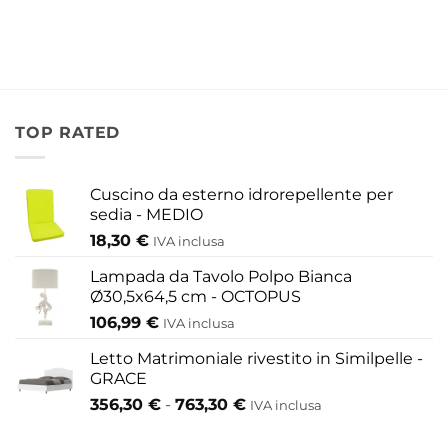
più
varianti.
Le
opzioni
possono
essere
TOP RATED
scelte
nella
pagina
Cuscino da esterno idrorepellente per
del
sedia - MEDIO
prodotto
18,30
€
IVA inclusa
Lampada da Tavolo Polpo Bianca
Ø30,5x64,5 cm - OCTOPUS
106,99
€
IVA inclusa
Letto Matrimoniale rivestito in Similpelle -
GRACE
Fascia
356,30
€
-
763,30
€
IVA inclusa
di
prezzo: