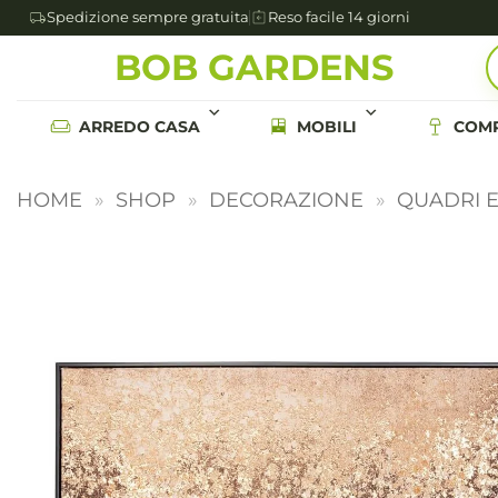
Spedizione sempre gratuita
Reso facile 14 giorni
Salta
BOB GARDENS
ai
contenuti
ARREDO CASA
MOBILI
COMP
HOME
»
SHOP
»
DECORAZIONE
»
QUADRI 