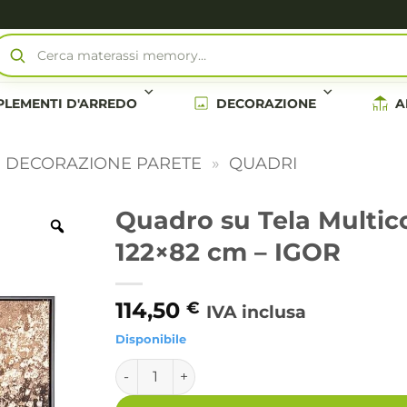
Cerca divani e poltrone…
LEMENTI D'ARREDO
DECORAZIONE
A
E DECORAZIONE PARETE
»
QUADRI
Quadro su Tela Multic
122×82 cm – IGOR
114,50
€
IVA inclusa
Disponibile
Quadro su Tela Multicolore Moderno da Par
Alternative: